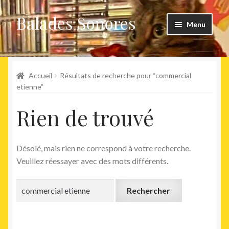
Balades Sonores
Aller
Aller
Menu
à
au
la
contenu
Boutique
navigation
Ouvrir
Accueil
Résultats de recherche pour “commercial
Nouveaux arrivages
le
etienne”
menu
Précommandes
Rien de trouvé
enfant
Agenda
Désolé, mais rien ne correspond à votre recherche.
Veuillez réessayer avec des mots différents.
Rechercher :