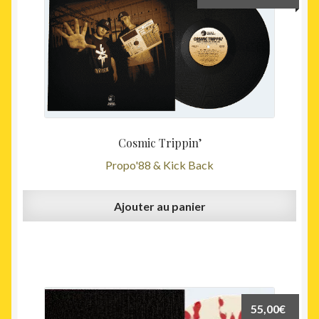
prix
prix
initial
actuel
était :
est :
33,00€.
25,00€
Cosmic Trippin’
Propo'88 & Kick Back
Ajouter au panier
55,00
€