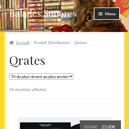
Balades Sonores
Aller
Aller
Menu
à
au
la
contenu
Boutique
navigation
Ouvrir
Accueil
Produit Distribution
Qrates
Nouveaux arrivages
le
Qrates
menu
Précommandes
enfant
Agenda
Trié
14 résultats affichés
du
plus
récent
au
plus
Le
Le
33,00
€
25,00
€
ancien