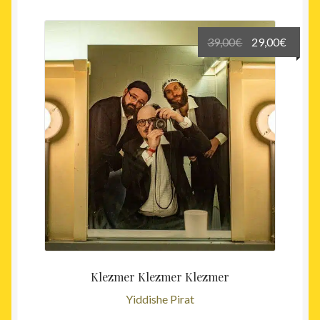
Le
Le
39,00
€
29,00
€
prix
prix
initial
actuel
était :
est :
39,00€.
29,00€
Klezmer Klezmer Klezmer
Yiddishe Pirat