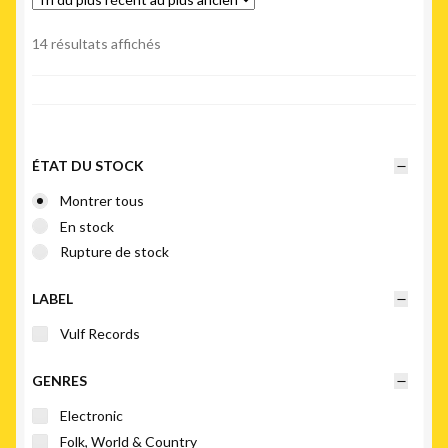
Trié
14 résultats affichés
du
plus
récent
au
plus
ÉTAT DU STOCK
ancien
Montrer tous
En stock
Rupture de stock
LABEL
Vulf Records
GENRES
Electronic
Folk, World & Country