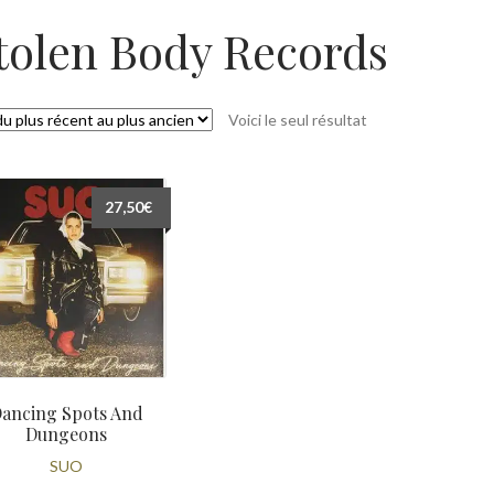
tolen Body Records
Voici le seul résultat
27,50
€
ancing Spots And
Dungeons
SUO