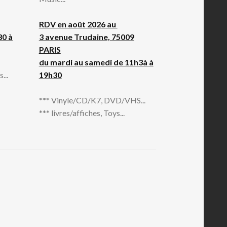
RDV en août 2026 au
30 à
3 avenue Trudaine, 75009
PARIS
du mardi au samedi de 11h3à à
...
19h30
*** Vinyle/CD/K7, DVD/VHS...
*** livres/affiches, Toys...