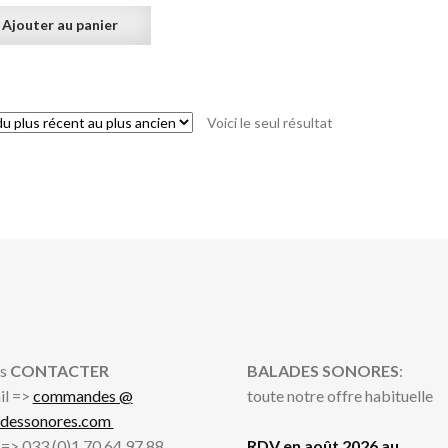
Ajouter au panier
Voici le seul résultat
s
CONTACTER
BALADES SONORES
:
il =>
commandes @
toute notre offre habituelle
adessonores.com
l => 033 (0)1 70 64 97 88
RDV en août 2026 au