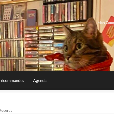
Mon Com
récommandes
Agenda
Records