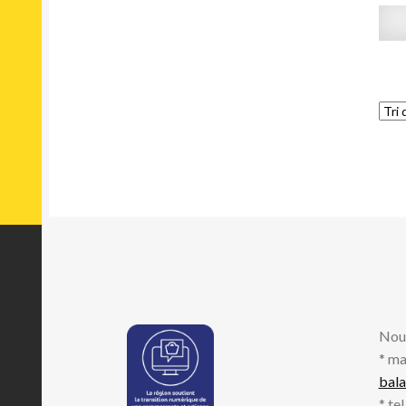
Nou
* ma
bal
* te