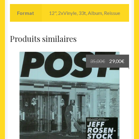
Format
12", 2xVinyle, 33t, Album, Reissue
Produits similaires
Le
Le
35,00
€
29,00
€
prix
prix
initial
actuel
était :
est :
35,00€.
29,00€