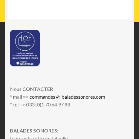
Nous
CONTACTER
* mail =>
commandes @ baladessonores.com
* tel => 033 (0)1 70 64 97 88
BALADES SONORES
:
toute notre offre habituelle