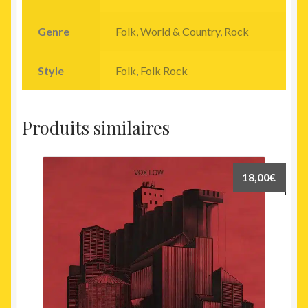
Genre
Folk, World & Country
,
Rock
Style
Folk
,
Folk Rock
Produits similaires
18,00
€