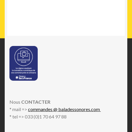
Nous
CONTACTER
* mail =>
commandes @ baladessonores.com
* tel => 033 (0)1 70 64 97 88