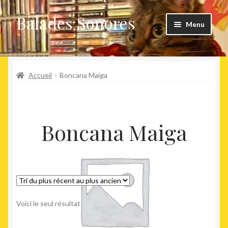
Balades Sonores
Aller
Aller
Menu
à
au
la
contenu
Boutique
navigation
Ouvrir
Accueil
Boncana Maiga
Nouveaux arrivages
le
menu
Précommandes
enfant
Boncana Maiga
Agenda
Voici le seul résultat