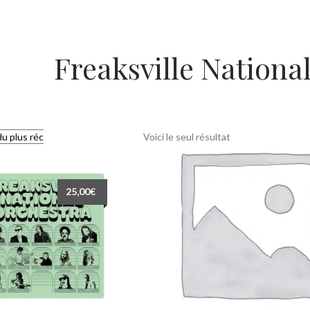
Freaksville Nationa
Voici le seul résultat
25,00
€