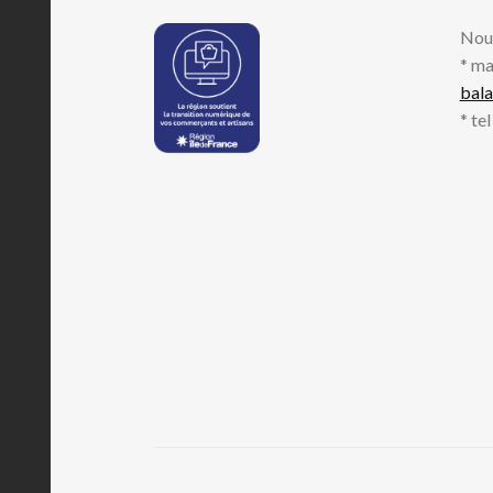
Nou
* ma
bal
* te