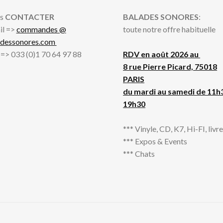
s
CONTACTER
BALADES SONORES
:
il =>
commandes @
toute notre offre habituelle
adessonores.com
l => 033 (0)1 70 64 97 88
RDV en août 2026 au
8 rue Pierre Picard, 75018
PARIS
du mardi au samedi de 11h
19h30
*** Vinyle, CD, K7, Hi-FI, livres
*** Expos & Events
*** Chats