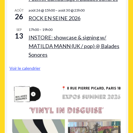
août 26 @ 15h00
–
août 30 @ 23h00
AOÛT
26
ROCK EN SEINE 2026
17h00
–
19h00
SEP
13
INSTORE: showcase & signing w/
MATILDA MANN (UK / pop) @ Balades
Sonores
Voir le calendrier