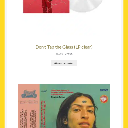
Don’t Tap the Glass (LP clear)
Le
Le
45,00
€
39,00
€
prix
prix
initial
actuel
Ajouter au panier
était :
est :
45,00€.
39,00€.