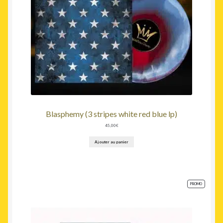
Blasphemy (3 stripes white red blue lp)
45,00
€
Ajouter au panier
PRODUIT
PROMO
EN
PROMOTION