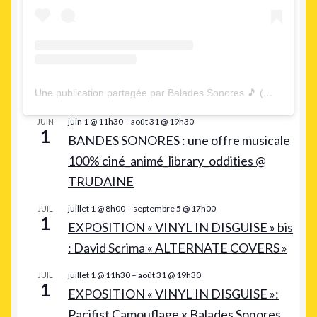
Une publication partagée par Balades Sonores 🎵 (@baladessonores)
juin 1 @ 11h30
–
août 31 @ 19h30
JUIN
1
BANDES SONORES : une offre musicale
100% ciné_animé_library_oddities @
TRUDAINE
juillet 1 @ 8h00
–
septembre 5 @ 17h00
JUIL
1
EXPOSITION « VINYL IN DISGUISE » bis
: David Scrima « ALTERNATE COVERS »
juillet 1 @ 11h30
–
août 31 @ 19h30
JUIL
1
EXPOSITION « VINYL IN DISGUISE »:
Pacifist Camouflage x Balades Sonores