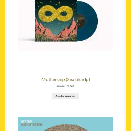
Mothership (Sea blue lp)
Le
Le
32,00
€
29,00
€
prix
prix
initial
actuel
Ajouter au panier
était :
est :
32,00€.
29,00€.