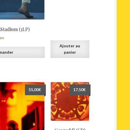
 Stadium (3LP)
en
Ajouter au
mander
panier
55,00
€
17,50
€