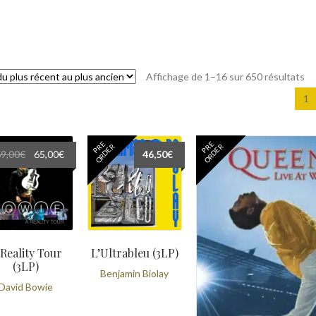
Tr
Affichage de 1–16 sur 650 résultats
du
1
pl
ré
au
PRE
PRE
ORDER
ORDER
pl
Le
Le
69,00
€
65,00
€
46,50
€
an
prix
prix
initial
actuel
était :
est :
69,00€.
65,00€.
 Reality Tour
L’Ultrableu (3LP)
(3LP)
Benjamin Biolay
David Bowie