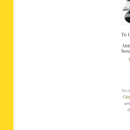
Dance-pop
Dancehall
Deep House
Dialogue
Disco
To 
Downtempo
Ann
Dream Pop
box
Drone
Drum n Bass
Dub
Dub Techno
Dubstep
EBM
En r
Cliq
Easy Listening
pr
Electro
d
Electro House
Electroacoustic
Europop