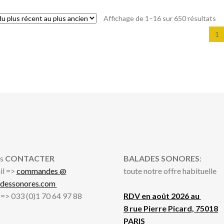
Tr
Affichage de 1–16 sur 650 résultats
du
1
pl
ré
au
pl
an
s
CONTACTER
BALADES SONORES
:
il =>
commandes @
toute notre offre habituelle
adessonores.com
l => 033 (0)1 70 64 97 88
RDV en août 2026 au
8 rue Pierre Picard, 75018
PARIS