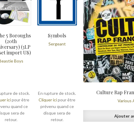
the 5 Boroughs
Symbols
(20th
Sergeant
iversary) (3LP
set import US)
Beastie Boys
Culture Rap Franç
upture de stock.
En rupture de stock.
uer ici
pour être
Cliquer ici
pour être
Various 
évenu quand ce
prévenu quand ce
isque sera de
disque sera de
Ajouter a
retour.
retour.