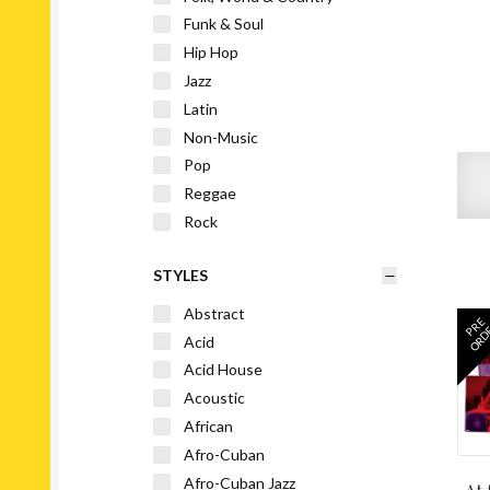
Funk & Soul
Hip Hop
Jazz
Latin
Non-Music
Pop
Reggae
Rock
Stage & Screen
STYLES
World
Abstract
PRE
ORD
Acid
Acid House
Acoustic
African
Afro-Cuban
Afro-Cuban Jazz