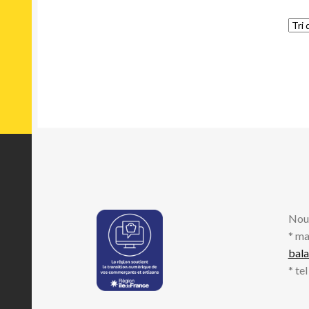
Exotica
Experimental
Flamenco
Folk
Folk Rock
Free Improvisation
Free Jazz
Funk
Fusion
Future Jazz
Gangsta
Garage Rock
Nou
Ghettotech
* ma
Glam
bal
Glitch
* te
Gospel
Goth Rock