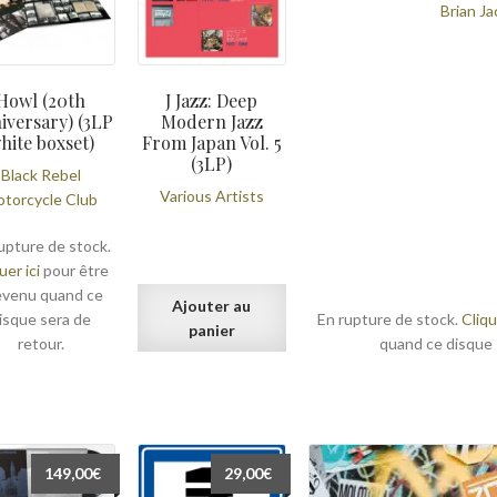
Brian J
initial
actuel
était :
est :
119,00€.
109,00€.
Howl (20th
J Jazz: Deep
iversary) (3LP
Modern Jazz
hite boxset)
From Japan Vol. 5
(3LP)
Black Rebel
Various Artists
torcycle Club
upture de stock.
uer ici
pour être
évenu quand ce
Ajouter au
isque sera de
En rupture de stock.
Cliqu
panier
retour.
quand ce disque 
149,00
€
29,00
€