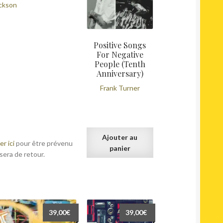
ackson
était :
est :
19,00€.
15,00€.
Positive Songs
For Negative
People (Tenth
Anniversary)
Frank Turner
Ajouter au
er ici
pour être prévenu
panier
sera de retour.
39,00
€
39,00
€