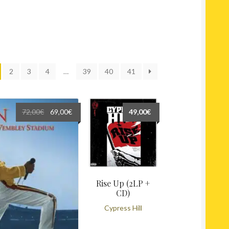
ié
2
3
4
…
39
40
41
us
cent
us
Le
Le
72,00
€
69,00
€
49,00
€
cien
prix
prix
initial
actuel
était :
est :
72,00€.
69,00€.
Rise Up (2LP +
CD)
Cypress Hill