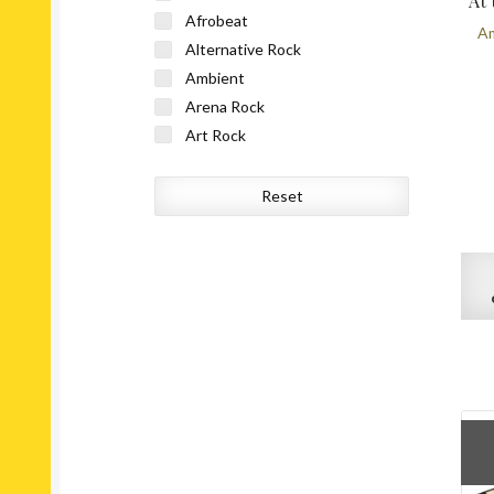
At 
Afrobeat
A
Alternative Rock
Ambient
Arena Rock
Art Rock
Avant-garde Jazz
Avantgarde
Reset
Balearic
Ballad
Big Band
Bleep
Blues Rock
Boogie
Boom Bap
Bop
Breakbeat
Breaks