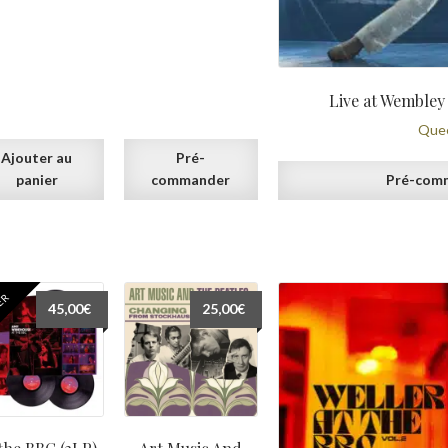
Live at Wembley
Que
Ajouter au
Pré-
panier
commander
Pré-com
ER
45,00
€
25,00
€