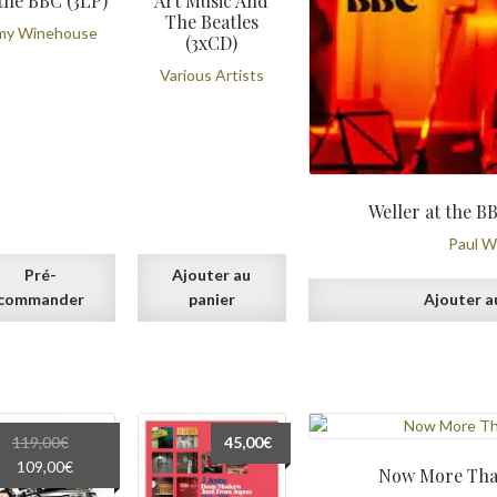
the BBC (3LP)
Art Music And
The Beatles
my Winehouse
(3xCD)
Various Artists
Weller at the BB
Paul W
Pré-
Ajouter au
commander
panier
Ajouter a
119,00
€
45,00
€
Le
Le
109,00
€
Now More Tha
prix
prix