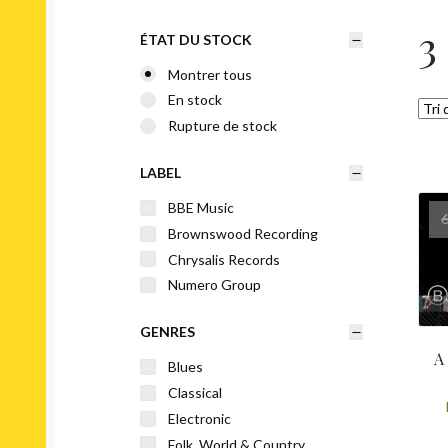
3
ÉTAT DU STOCK
Montrer tous
En stock
Rupture de stock
LABEL
BBE Music
Brownswood Recording
Chrysalis Records
Numero Group
GENRES
A
Blues
Classical
Electronic
Folk, World & Country