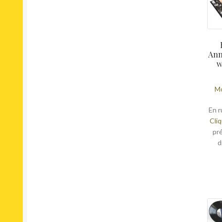
Brit Pop
Broken Beat
Bubblegum
Calypso
Ann
Chanson
w
Chicago Blues
Classic Rock
Mo
Coldwave
Comedy
En r
Conscious
Cliq
pr
Contemporary
d
Contemporary Jazz
Contemporary R&B
Cool Jazz
Country
Country Rock
Cut-up/DJ