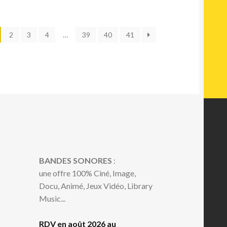
ié
2
3
4
…
39
40
41
us
cent
us
cien
BANDES SONORES
:
une offre 100% Ciné, Image,
Docu, Animé, Jeux Vidéo, Library
Music...
RDV en août 2026 au