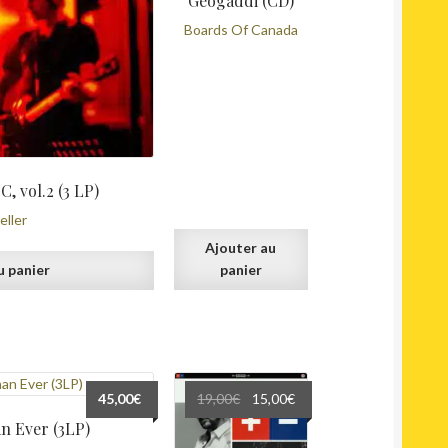
Geogaddi (CD)
Boards Of Canada
C, vol.2 (3 LP)
eller
Ajouter au
u panier
panier
Le
Le
45,00
€
19,00
€
15,00
€
prix
prix
n Ever (3LP)
initial
actuel