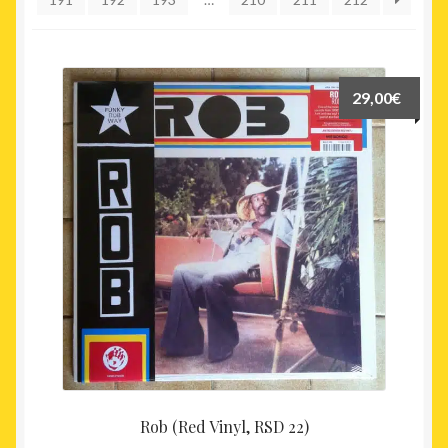
plus
ancien
29,00
€
Rob (Red Vinyl, RSD 22)