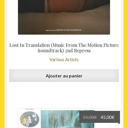
Lost In Translation (Music From The Motion Picture
Soundtrack) 2nd Repress
Various Artists
Ajouter au panier
Le
Le
55,00
€
45,00
€
prix
prix