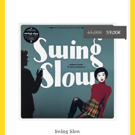
Le
Le
65,00
€
59,00
€
prix
prix
initial
actuel
était :
est :
65,00€.
59,00€
Swing Slow