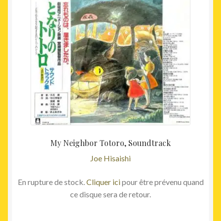
initial
actuel
était :
est :
55,00€.
45,00€
My Neighbor Totoro, Soundtrack
Joe Hisaishi
En rupture de stock.
Cliquer ici
pour être prévenu quand
ce disque sera de retour.