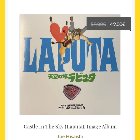
Le
Le
59,00
€
49,00
€
prix
prix
initial
actuel
était :
est :
59,00€.
49,00€
Castle In The Sky (Laputa): Image Album
Joe Hisaishi