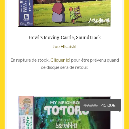
Howl’s Moving Castle, Soundtrack
Joe Hisaishi
En rupture de stock.
Cliquer ici
pour être prévenu quand
ce disque sera de retour.
Le
Le
49,00
€
45,00
€
prix
prix
initial
actuel
était :
est :