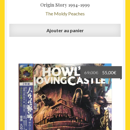
Origin Story 1994-1999
The Moldy Peaches
Ajouter au panier
Le
Le
69,00
€
55,00
€
prix
prix
initial
actuel
était :
est :
69,00€.
55,00€