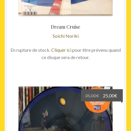
Dream Cruise
Soichi Noriki
En rupture de stock.
Cliquer ici
pour être prévenu quand
ce disque sera de retour.
Le
Le
35,00
€
25,00
€
prix
prix
initial
actuel
était :
est :
35,00€.
25,00€