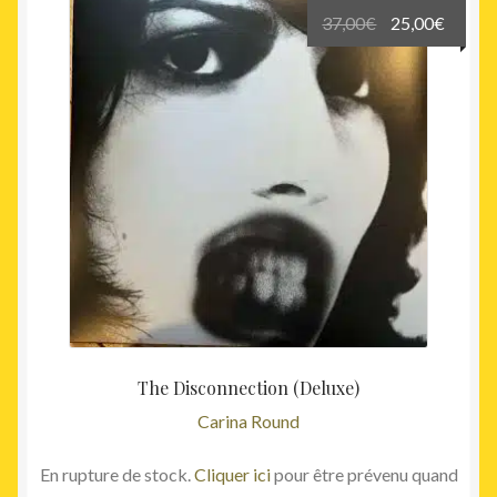
Le
Le
37,00
€
25,00
€
prix
prix
initial
actuel
était :
est :
37,00€.
25,00€
The Disconnection (Deluxe)
Carina Round
En rupture de stock.
Cliquer ici
pour être prévenu quand