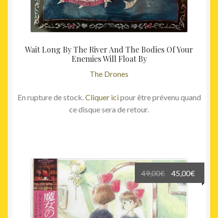
Wait Long By The River And The Bodies Of Your
Enemies Will Float By
The Drones
En rupture de stock.
Cliquer ici
pour être prévenu quand
ce disque sera de retour.
Le
Le
49,00
€
45,00
€
prix
prix
initial
actuel
était :
est :