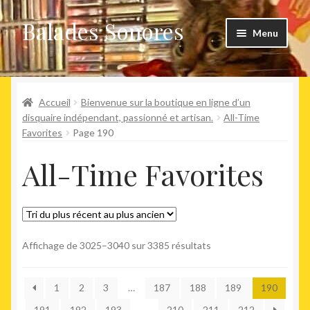
Balades Sonores
Aller
Aller
Menu
à
au
la
contenu
Boutique
navigation
Ouvrir
Accueil
Bienvenue sur la boutique en ligne d’un
Nouveaux arrivages
le
disquaire indépendant, passionné et artisan.
All-Time
Favorites
Page 190
menu
Précommandes
enfant
All-Time Favorites
Agenda
Trié
Affichage de 3025–3040 sur 3385 résultats
du
plus
1
2
3
…
187
188
189
190
récent
au
191
192
193
…
210
211
212