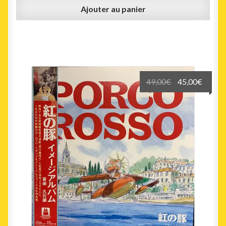
Ajouter au panier
Le
Le
49,00
€
45,00
€
prix
prix
initial
actuel
était :
est :
49,00€.
45,00€