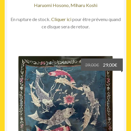
Haruomi Hosono, Miharu Koshi
En rupture de stock.
Cliquer ici
pour être prévenu quand
ce disque sera de retour.
Le
Le
39,00
€
29,00
€
prix
prix
initial
actuel
était :
est :
39,00€.
29,00€