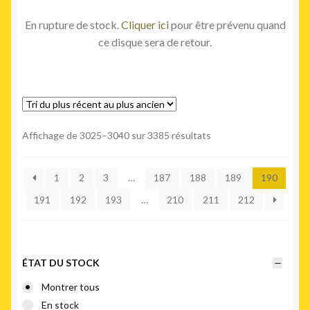
En rupture de stock.
Cliquer ici
pour être prévenu quand
ce disque sera de retour.
Trié
Affichage de 3025–3040 sur 3385 résultats
du
plus
1
2
3
…
187
188
189
190
récent
au
191
192
193
…
210
211
212
plus
ancien
ÉTAT DU STOCK
Montrer tous
En stock