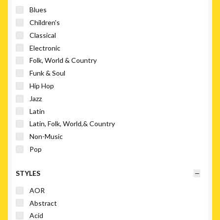
LHI Records
Blues
Light In The Attic
Children's
Light Years
Classical
Ltm
Electronic
Madlib Invazion
Folk, World & Country
Now-Again Records
Funk & Soul
Numero Group
Hip Hop
Parlophone
Jazz
Polysom
Latin
Real Gone Music
Latin, Folk, World,& Country
Soul Brother Records
Non-Music
Svart Records
Pop
Touch And Go Records
Reggae
Wewantsounds
STYLES
Rock
Soundtrack
AOR
Stage & Screen
Abstract
World
Acid