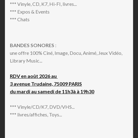
*** Vinyle, CD, K7, Hi-FI, livres...
Comedy
*** Expos & Events
Conscious
*** Chats
Contemporary
Contemporary Jazz
Contemporary R&B
BANDES SONORES
:
Cool Jazz
une offre 100% Ciné, Image, Docu, Animé, Jeux Vidéo,
Country
Library Music...
Country Blues
Country Rock
RDV en août 2026 au
Crunk
3 avenue Trudaine, 75009 PARIS
Cumbia
du mardi au samedi de 11h3à à 19h30
Cut-up/DJ
Dance-pop
*** Vinyle/CD/K7, DVD/VHS...
Dancehall
*** livres/affiches, Toys...
Darkwave
Deep House
Deep Techno