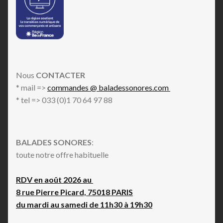
Boogie
Boom Bap
Bop
Bossa Nova
Breakbeat
Breaks
Nous
CONTACTER
Brit Pop
* mail =>
commandes @ baladessonores.com
Canzone Napoletana
* tel => 033 (0)1 70 64 97 88
Carnatic
Celtic
Cha-Cha
BALADES SONORES
:
Chanson
toute notre offre habituelle
Chillwave
Chiptune
RDV en août 2026 au
City Pop
8 rue Pierre Picard, 75018 PARIS
Classic Rock
du mardi au samedi de 11h30 à 19h30
Classical
Coldwave