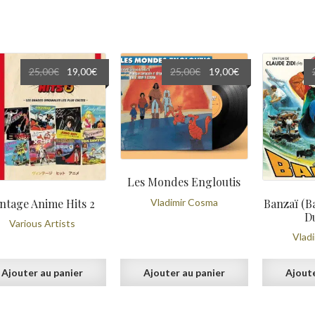
Le
Le
Le
Le
25,00
€
19,00
€
25,00
€
19,00
€
prix
prix
prix
prix
initial
actuel
initial
actuel
était :
est :
était :
est :
25,00€.
19,00€.
25,00€.
19,00€.
Les Mondes Engloutis
intage Anime Hits 2
Banzaï (B
Vladimir Cosma
D
Various Artists
Vlad
Ajouter au panier
Ajouter au panier
Ajoute