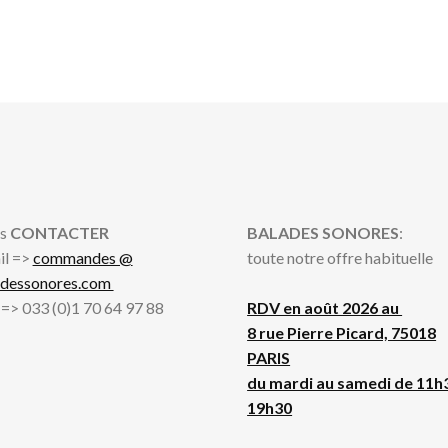
du
pl
ré
au
pl
an
s
CONTACTER
BALADES SONORES
:
il =>
commandes @
toute notre offre habituelle
adessonores.com
l => 033 (0)1 70 64 97 88
RDV en août 2026 au
8 rue Pierre Picard, 75018
PARIS
du mardi au samedi de 11h
19h30