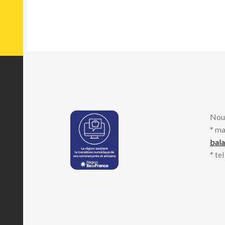
Nou
* ma
bal
* te