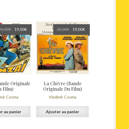
Le
Le
Le
Le
25,00
€
19,00
€
25,00
€
19,00
€
prix
prix
prix
prix
initial
actuel
initial
actuel
était :
est :
était :
est :
25,00€.
19,00€.
25,00€.
19,00€.
ande Originale
La Chèvre (Bande
u Film)
Originale Du Film)
imir Cosma
Vladimir Cosma
r au panier
Ajouter au panier