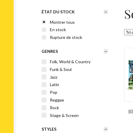
S
ÉTAT DU STOCK
Montrer tous
En stock
Rupture de stock
GENRES
Folk, World & Country
Funk & Soul
Jazz
Latin
Pop
Reggae
Rock
Bl
Stage & Screen
STYLES