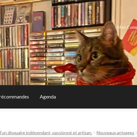
Mon Com
récommandes
Agenda
d’un disquaire indépendant, passionné et artisan.
Nouveaux arrivages