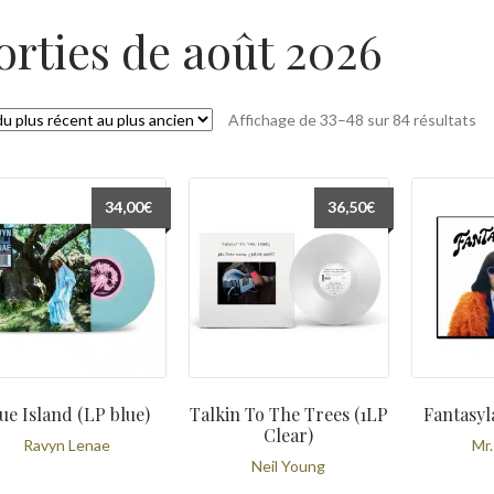
orties de août 2026
Tr
Affichage de 33–48 sur 84 résultats
du
pl
ré
34,00
€
36,50
€
au
pl
an
ue Island (LP blue)
Talkin To The Trees (1LP
Fantasyl
Clear)
Ravyn Lenae
Mr.
Neil Young