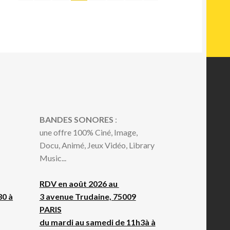
us
cent
us
cien
BANDES SONORES
:
une offre 100% Ciné, Image,
Docu, Animé, Jeux Vidéo, Library
Music...
RDV en août 2026 au
30 à
3 avenue Trudaine, 75009
PARIS
du mardi au samedi de 11h3à à