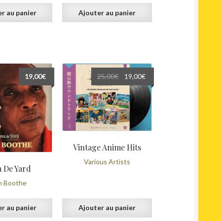
r au panier
Ajouter au panier
Le
Le
19,00
€
25,00
€
19,00
€
prix
prix
initial
actuel
était :
est :
25,00€.
19,00€.
Vintage Anime Hits
Various Artists
 De Yard
n Boothe
r au panier
Ajouter au panier