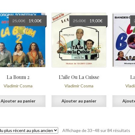
Le
Le
Le
Le
25,00
€
19,00
€
25,00
€
19,00
€
prix
prix
prix
prix
initial
actuel
initial
actuel
était :
est :
était :
est :
25,00€.
19,00€.
25,00€.
19,00€.
La Boum 2
L’aile Ou La Cuisse
L
Vladimir Cosma
Vladimir Cosma
Vlad
Ajouter au panier
Ajouter au panier
Ajoute
Tr
Affichage de 33–48 sur 84 résultats