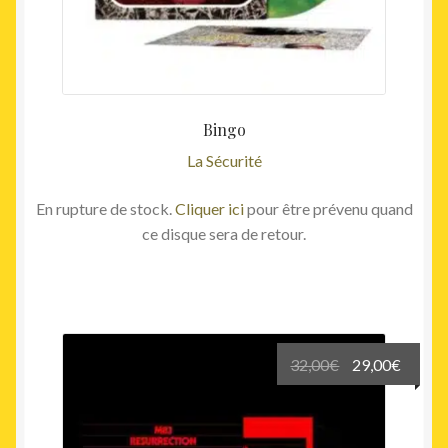
Bingo
La Sécurité
En rupture de stock.
Cliquer ici
pour être prévenu quand
ce disque sera de retour.
Le
Le
32,00
€
29,00
€
prix
prix
initial
actuel
était :
est :