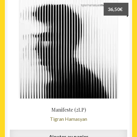
36,50
€
Manifeste (2LP)
Tigran Hamasyan
Ajouter au panier