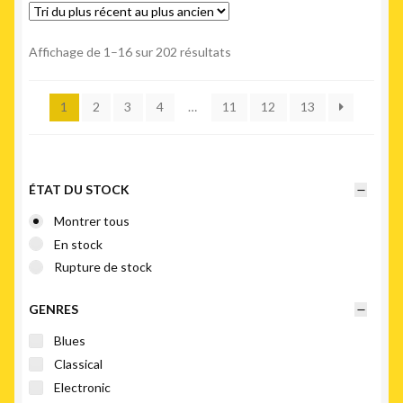
Trié
Affichage de 1–16 sur 202 résultats
du
plus
1
2
3
4
…
11
12
13
récent
au
plus
ancien
ÉTAT DU STOCK
Montrer tous
En stock
Rupture de stock
GENRES
Blues
Classical
Electronic