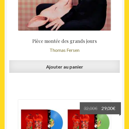
Pièce montée des grands jours
Thomas Fersen
Ajouter au panier
Le
Le
32,00
€
29,00
€
prix
prix
initial
actuel