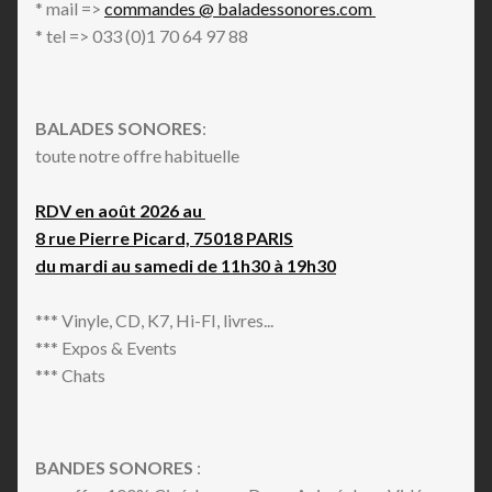
* mail =>
commandes @ baladessonores.com
Soundtrack
* tel => 033 (0)1 70 64 97 88
Synth-pop
Theme
Trap
BALADES SONORES
:
toute notre offre habituelle
RDV en août 2026 au
8 rue Pierre Picard, 75018 PARIS
du mardi au samedi de 11h30 à 19h30
*** Vinyle, CD, K7, Hi-FI, livres...
*** Expos & Events
*** Chats
BANDES SONORES
: