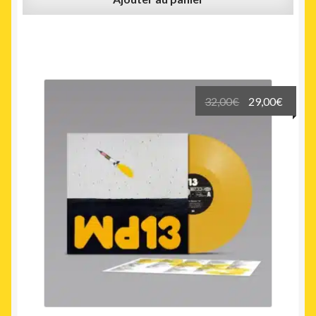
Le
Le
32,00
€
29,00
€
prix
prix
initial
actuel
était :
est :
32,00€.
29,00€