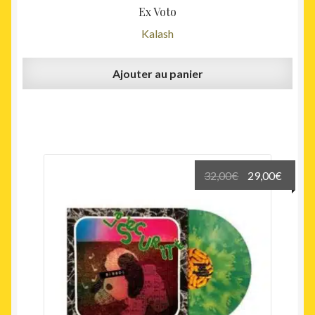
Ex Voto
Kalash
Ajouter au panier
Le
Le
32,00
€
29,00
€
prix
prix
initial
actuel
était :
est :
32,00€.
29,00€