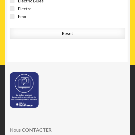
Electric Blues
Electro
Emo
Euro House
Experimental
Reset
Folk Rock
Hard Rock
Indie Rock
Jazzy Hip-Hop
Leftfield
Minimal
Modern Classical
Noise
Pop Rock
Punk
Rock & Roll
Score
Nous
CONTACTER
Shoegaze