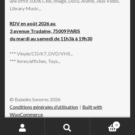
une offre 100% Ciné, Image, Docu, Animé, Jeux Vidéo,
Library Music...
RDV en août 2026 au
3 avenue Trudaine, 75009 PARIS
du mardi au samedi de 11h3à à 19h30
*** Vinyle/CD/K7, DVD/VHS...
*** livres/affiches, Toys...
© Balades Sonores 2026
Conditions générales d’utilisation
Built with
WooCommerce
.
0
Recherche
Recherche