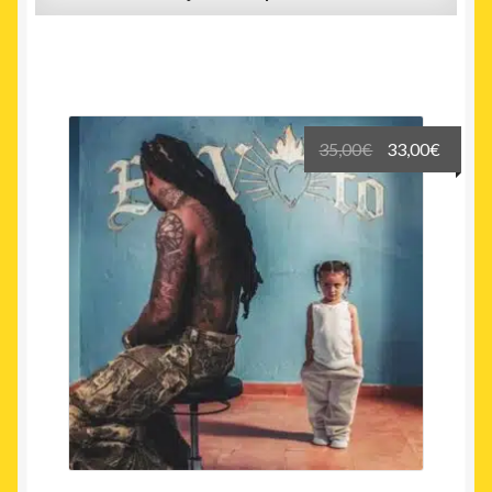
Le
Le
35,00
€
33,00
€
prix
prix
initial
actuel
était :
est :
35,00€.
33,00€