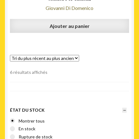
Giovanni Di Domenico
Ajouter au panier
Trié
6 résultats affichés
du
plus
récent
au
plus
ÉTAT DU STOCK
ancien
Montrer tous
En stock
Rupture de stock