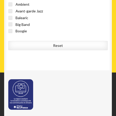
Ambient
Avant-garde Jazz
Balearic
Big Band
Boogie
Bossa Nova
Calypso
Reset
Chanson
Choro
City Pop
Coldwave
Cool Jazz
Deep House
Disco
Downtempo
Dub
EBM