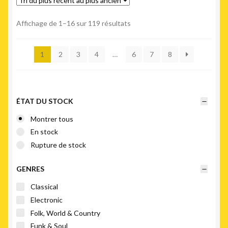
Trié
Affichage de 1–16 sur 119 résultats
du
plus
1
2
3
4
…
6
7
8
récent
au
plus
ancien
ÉTAT DU STOCK
Montrer tous
En stock
Rupture de stock
GENRES
Classical
Electronic
Folk, World & Country
Funk & Soul