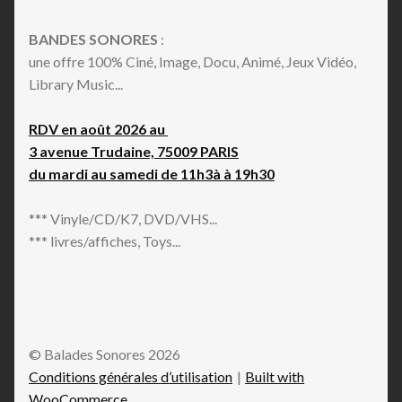
Indie Pop
BANDES SONORES
:
Industrial
une offre 100% Ciné, Image, Docu, Animé, Jeux Vidéo,
Italo House
Library Music...
Italo-Disco
Jazz-Funk
RDV en août 2026 au
Jazz-Rock
3 avenue Trudaine, 75009 PARIS
Krautrock
du mardi au samedi de 11h3à à 19h30
Kwaito
Latin Jazz
*** Vinyle/CD/K7, DVD/VHS...
Leftfield
*** livres/affiches, Toys...
MPB
Maloya
Min'yō
Minimal
Mo Lam
© Balades Sonores 2026
Modern
Conditions générales d’utilisation
Built with
New Age
WooCommerce
.