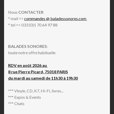
Electro
Ethereal
Nous
CONTACTER
Experimental
* mail =>
commandes @ baladessonores.com
Field Recording
* tel => 033 (0)1 70 64 97 88
Folk
Footwork
Free Funk
BALADES SONORES
:
Free Improvisation
toute notre offre habituelle
Free Jazz
Funaná
RDV en août 2026 au
Funk
8 rue Pierre Picard, 75018 PARIS
Fusion
du mardi au samedi de 11h30 à 19h30
G-Funk
Goth Rock
*** Vinyle, CD, K7, Hi-FI, livres...
Highlife
*** Expos & Events
Hip Hop
*** Chats
House
IDM