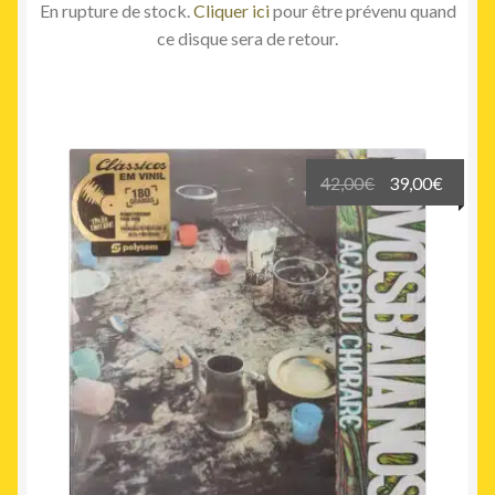
En rupture de stock.
Cliquer ici
pour être prévenu quand
ce disque sera de retour.
Le
Le
42,00
€
39,00
€
prix
prix
initial
actuel
était :
est :
42,00€.
39,00€