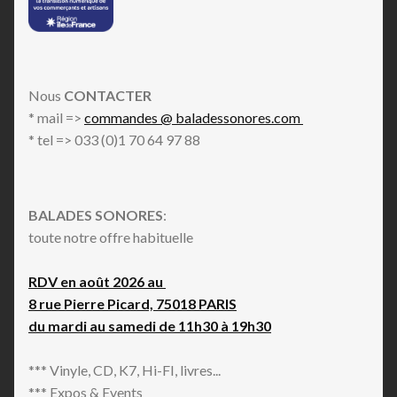
Dub
Dub Techno
Electro
Experimental
Nous
CONTACTER
Field Recording
* mail =>
commandes @ baladessonores.com
Folk
* tel => 033 (0)1 70 64 97 88
Folk Rock
Free Improvisation
Free Jazz
BALADES SONORES
:
Funk
toute notre offre habituelle
Fusion
Future Jazz
RDV en août 2026 au
Hip Hop
8 rue Pierre Picard, 75018 PARIS
Hip-House
du mardi au samedi de 11h30 à 19h30
House
Indian Classical
*** Vinyle, CD, K7, Hi-FI, livres...
Indie Pop
*** Expos & Events