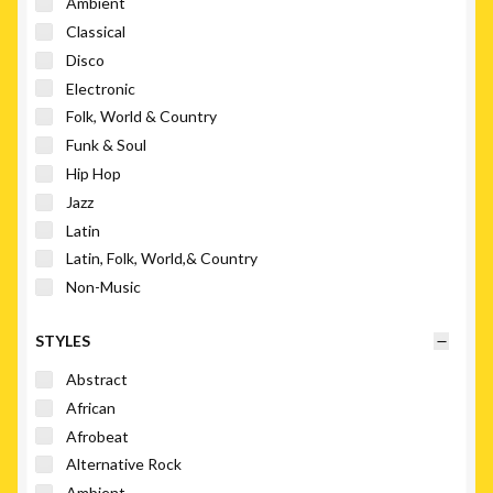
Ambient
Classical
Disco
Electronic
Folk, World & Country
Funk & Soul
Hip Hop
Jazz
Latin
Latin, Folk, World,& Country
Non-Music
Pop
STYLES
Reggae
Rock
Abstract
Soul
African
Soundtrack
Afrobeat
Stage & Screen
Alternative Rock
Ambient