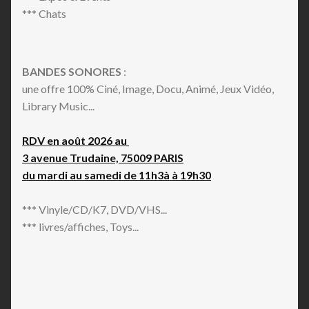
Italo-Disco
*** Chats
Jazz-Funk
Jazz-Rock
Latin Jazz
BANDES SONORES
:
Leftfield
une offre 100% Ciné, Image, Docu, Animé, Jeux Vidéo,
Lo-Fi
Library Music...
Lovers Rock
MPB
RDV en août 2026 au
Minimal
3 avenue Trudaine, 75009 PARIS
Modal
du mardi au samedi de 11h3à à 19h30
Modern Classical
Neo Soul
*** Vinyle/CD/K7, DVD/VHS...
Neo-Classical
*** livres/affiches, Toys...
New Age
New Wave
No Wave
Nu-Disco
Political