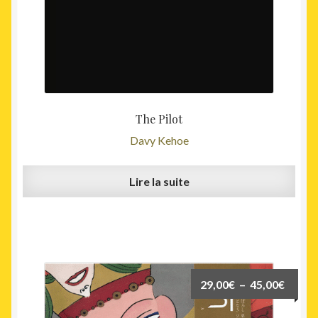
The Pilot
Davy Kehoe
Lire la suite
Ce
Plage
29,00
€
–
45,00
€
produit
de
a