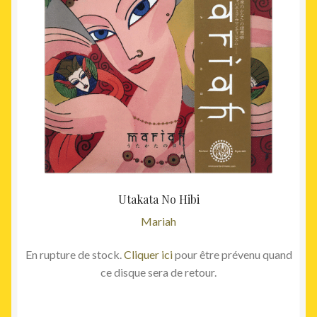
prix :
plusieurs
29,00
variations.
à
Les
45,00
options
peuvent
être
choisies
sur
la
page
du
Utakata No Hibi
produit
Mariah
En rupture de stock.
Cliquer ici
pour être prévenu quand
ce disque sera de retour.