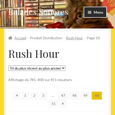
Balades Sonores
Aller
Aller
Menu
à
au
la
contenu
Boutique
navigation
Ouvrir
Accueil
Produit Distribution
Rush Hour
Page 50
Nouveaux arrivages
le
Rush Hour
menu
Précommandes
enfant
Agenda
Trié
Affichage de 785–800 sur 811 résultats
du
plus
1
2
3
…
47
48
49
50
récent
au
51
plus
ancien