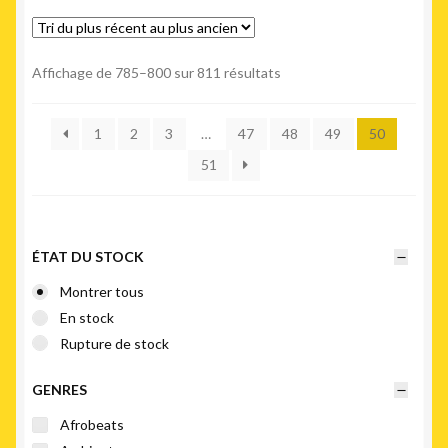
Trié
Affichage de 785–800 sur 811 résultats
du
plus
1
2
3
…
47
48
49
50
récent
au
51
plus
ancien
ÉTAT DU STOCK
Montrer tous
En stock
Rupture de stock
GENRES
Afrobeats