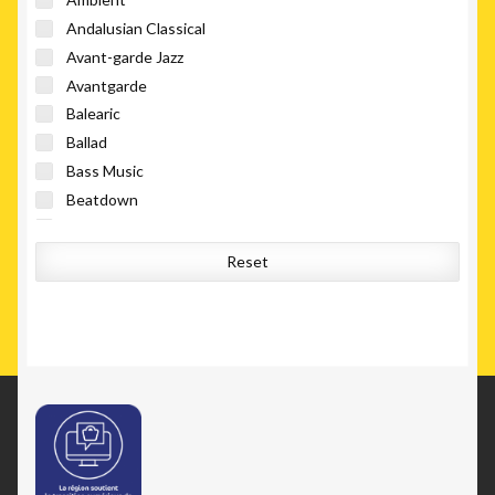
Andalusian Classical
Avant-garde Jazz
Avantgarde
Balearic
Ballad
Bass Music
Beatdown
Boogie
Bossa Nova
Reset
Breakbeat
Breaks
City Pop
Deep House
Deep Techno
Disco
Downtempo
Drone