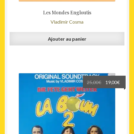
Les Mondes Engloutis
Vladimir Cosma
Ajouter au panier
Le
Le
25,00
€
19,00
€
prix
prix
initial
actuel
était :
est :
25,00€.
19,00€