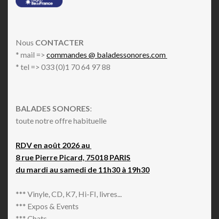
Chiptune
City Pop
Classical
Nous
CONTACTER
Coldwave
* mail =>
commandes @ baladessonores.com
Comedy
* tel => 033 (0)1 70 64 97 88
Compas
Conscious
Contemporary
BALADES SONORES
:
Contemporary Jazz
toute notre offre habituelle
Contemporary R&B
Cool Jazz
RDV en août 2026 au
Country
8 rue Pierre Picard, 75018 PARIS
Country Blues
du mardi au samedi de 11h30 à 19h30
Country Rock
Cumbia
*** Vinyle, CD, K7, Hi-FI, livres...
Dancehall
*** Expos & Events
Dark Ambient
*** Chats