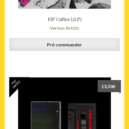
FIP Cultes (2LP)
Various Artists
Pré-commander
PRE
ORDER
13,50
€