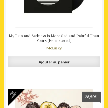
My Pain and Sadness Is More Sad and Painful Than
Yours (Remastered)
McLusky
Ajouter au panier
PRE
ORDER
26,50
€