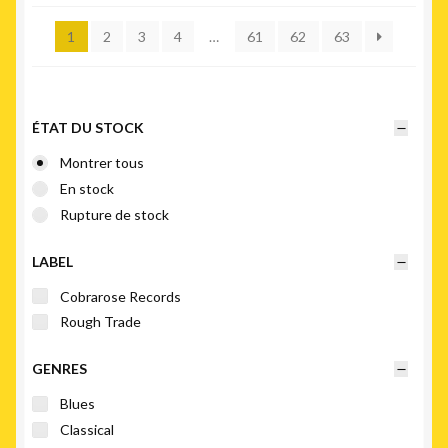
plus
1
2
3
4
…
61
62
63
récent
au
plus
ancien
ÉTAT DU STOCK
Montrer tous
En stock
Rupture de stock
LABEL
Cobrarose Records
Rough Trade
GENRES
Blues
Classical