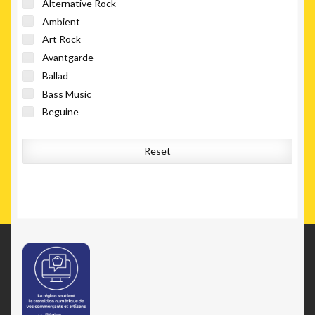
Alternative Rock
Ambient
Art Rock
Avantgarde
Ballad
Bass Music
Beguine
Big Beat
Blues Rock
Reset
Boogie
Bossa Nova
Breakbeat
Breaks
Broken Beat
Celtic
Cha-Cha
Chanson
Chillwave