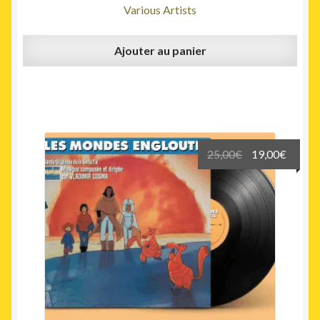
Various Artists
Ajouter au panier
Le
Le
25,00
€
19,00
€
prix
prix
initial
actuel
était :
est :
25,00€.
19,00€