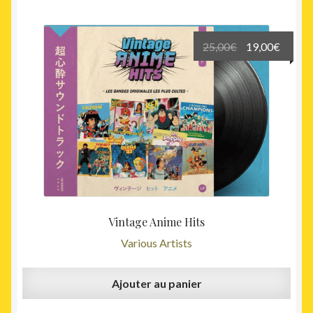
Le
Le
25,00
€
19,00
€
prix
prix
initial
actuel
était :
est :
25,00€.
19,00€
Vintage Anime Hits
Various Artists
Ajouter au panier