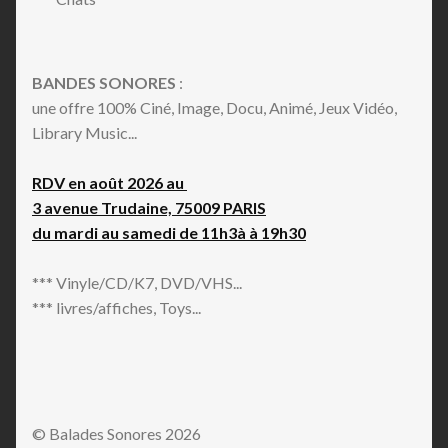
Deep House
Delta Blues
Descarga
BANDES SONORES
:
Disco
une offre 100% Ciné, Image, Docu, Animé, Jeux Vidéo,
Downtempo
Library Music...
Dream Pop
Drum n Bass
RDV en août 2026 au
Dub
3 avenue Trudaine, 75009 PARIS
Easy Listening
du mardi au samedi de 11h3à à 19h30
Electro
Ethereal
*** Vinyle/CD/K7, DVD/VHS...
Experimental
*** livres/affiches, Toys...
Folk
Folk Rock
Forró
Funk
Fusion
© Balades Sonores 2026