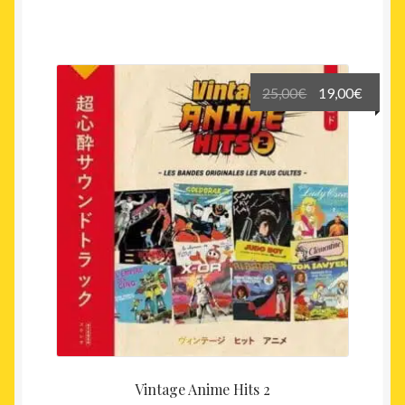
Le
Le
25,00
€
19,00
€
prix
prix
initial
actuel
était :
est :
25,00€.
19,00€
Vintage Anime Hits 2