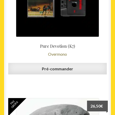
Pure Devotion (K7)
Overmono
Pré-commander
PRE
ORDER
26,50
€