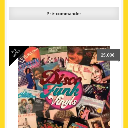
Pré-commander
PRE
ORDER
25,00
€