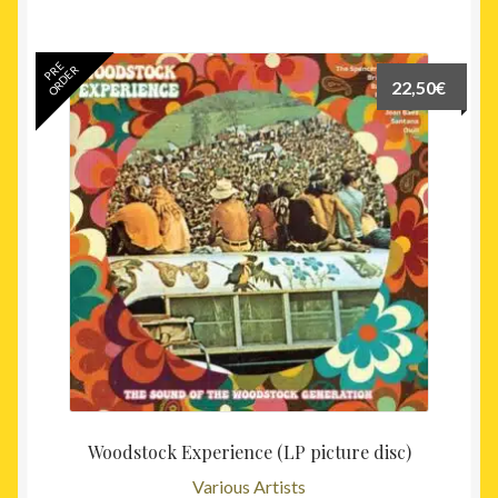
PRE
ORDER
22,50
€
Woodstock Experience (LP picture disc)
Various Artists