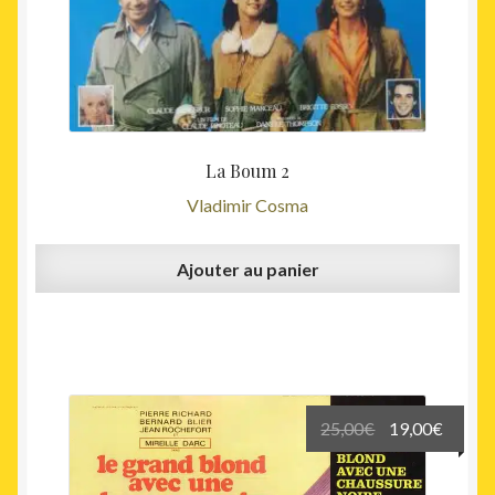
La Boum 2
Vladimir Cosma
Ajouter au panier
Le
Le
25,00
€
19,00
€
prix
prix
initial
actuel