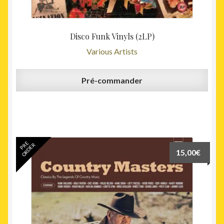
Disco Funk Vinyls (2LP)
Various Artists
Pré-commander
PRE
ORDER
15,00
€