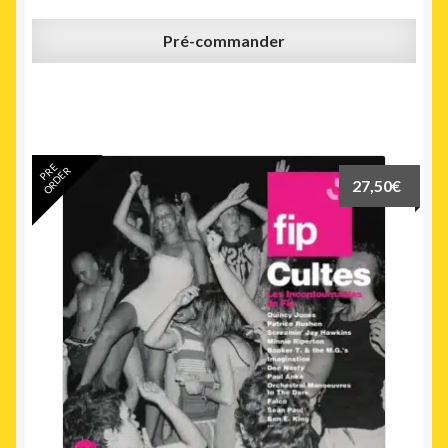
Pré-commander
PRE
ORDER
27,50
€