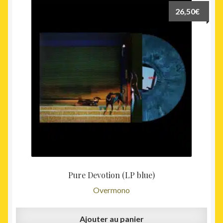
26,50
€
Pure Devotion (LP blue)
Overmono
Ajouter au panier