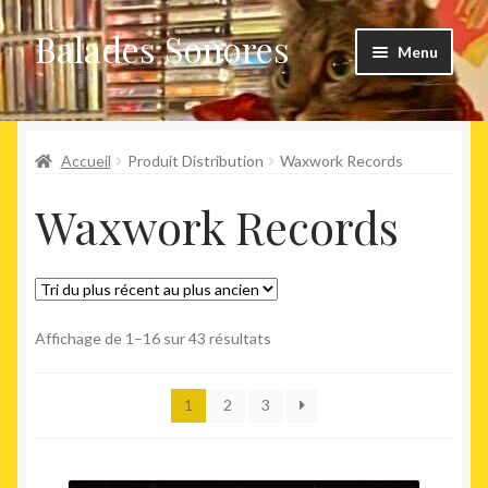
Balades Sonores
Aller
Aller
Menu
à
au
la
contenu
Boutique
navigation
Ouvrir
Accueil
Produit Distribution
Waxwork Records
Nouveaux arrivages
le
Waxwork Records
menu
Précommandes
enfant
Agenda
Trié
Affichage de 1–16 sur 43 résultats
du
plus
1
2
3
récent
au
plus
ancien