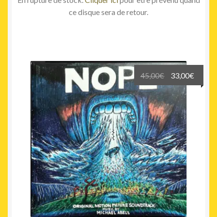
ce disque sera de retour.
Le
Le
45,00
€
33,00
€
prix
prix
initial
actuel
était :
est :
45,00€.
33,00€