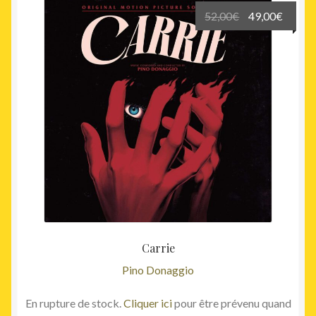
Le
Le
52,00
€
49,00
€
prix
prix
initial
actuel
était :
est :
52,00€.
49,00€
Carrie
Pino Donaggio
En rupture de stock.
Cliquer ici
pour être prévenu quand