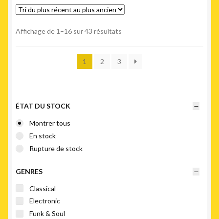
Trié
Affichage de 1–16 sur 43 résultats
du
plus
1
2
3
récent
au
plus
ancien
ÉTAT DU STOCK
Montrer tous
En stock
Rupture de stock
GENRES
Classical
Electronic
Funk & Soul