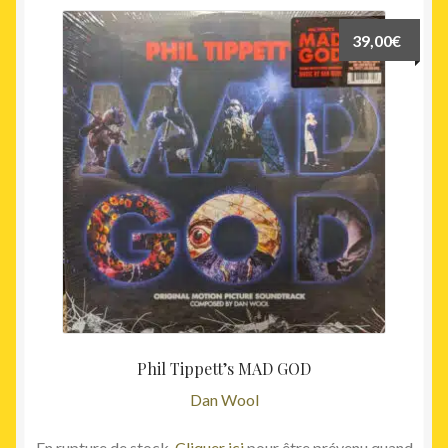
39,00
€
Phil Tippett’s MAD GOD
Dan Wool
En rupture de stock.
Cliquer ici
pour être prévenu quand