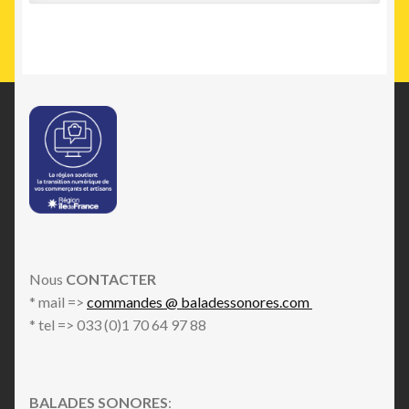
Nous
CONTACTER
* mail =>
commandes @ baladessonores.com
* tel => 033 (0)1 70 64 97 88
BALADES SONORES
: