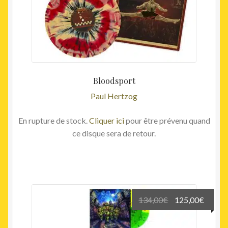
Bloodsport
Paul Hertzog
En rupture de stock.
Cliquer ici
pour être prévenu quand
ce disque sera de retour.
Le
Le
134,00
€
125,00
€
prix
prix
initial
actuel