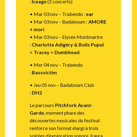
:
Iceage
(2 concerts)
• Mar 03 nov – Trabendo :
ear
• Mar 03 nov – Badaboum :
AMORE
+ mori
• Mar 03 nov – Elysée Montmartre
:
Charlotte Adigéry & Bolis Pupul
+
Tracey
+
Dumbhead
• Mer 04 nov – Trabendo
:
Bassvictim
• Jeu 05 nov – Badaboum Club
:
DH2
Le parcours
Pitchfork Avant-
Garde
, moment phare des
découvertes musicales du festival
renforce son format élargi à trois
soirées d’exploration sonore, il aura