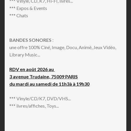
*** Vinyle, CD, K7, Hi-FI, livres...
*** Expos & Events
*** Chats
BANDES SONORES
:
une offre 100% Ciné, Image, Docu, Animé, Jeux Vidéo,
Library Music...
RDV en août 2026 au
3 avenue Trudaine, 75009 PARIS
du mardi au samedi de 11h3à à 19h30
*** Vinyle/CD/K7, DVD/VHS...
*** livres/affiches, Toys...