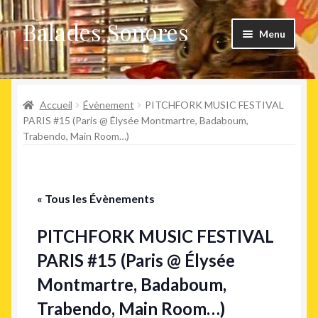
Balades Sonores
Aller
Aller
Menu
à
au
la
contenu
Boutique
navigation
Ouvrir
Accueil
Évènement
PITCHFORK MUSIC FESTIVAL
Nouveaux arrivages
le
PARIS #15 (Paris @ Élysée Montmartre, Badaboum,
Trabendo, Main Room…)
menu
Précommandes
enfant
Agenda
« Tous les Évènements
PITCHFORK MUSIC FESTIVAL
PARIS #15 (Paris @ Élysée
Montmartre, Badaboum,
Trabendo, Main Room…)