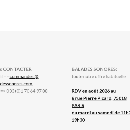
s
CONTACTER
BALADES SONORES
:
il =>
commandes @
toute notre offre habituelle
adessonores.com
l => 033 (0)1 70 64 97 88
RDV en août 2026 au
8 rue Pierre Picard, 75018
PARIS
du mardi au samedi de 11h
19h30