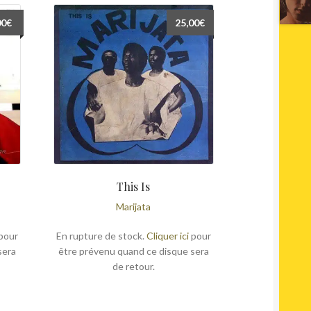
00
€
25,00
€
This Is
Marijata
pour
En rupture de stock.
Cliquer ici
pour
sera
être prévenu quand ce disque sera
de retour.