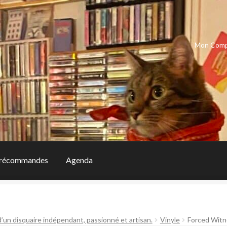
Mon Com
récommandes
Agenda
d’un disquaire indépendant, passionné et artisan.
Vinyle
Forced Witn