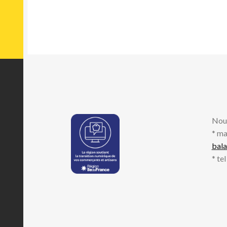
Nou
* ma
bal
* te