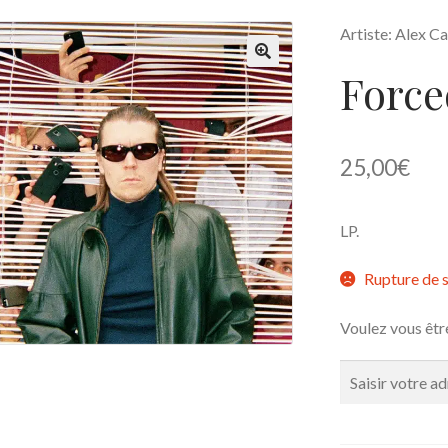
Artiste: Alex 
Force
🔍
25,00
€
LP.
Rupture de 
Voulez vous êtr