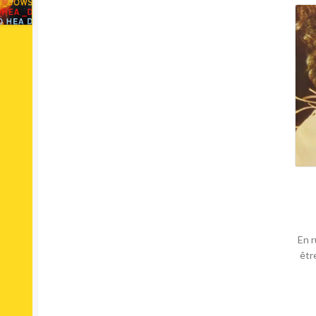
En r
êtr