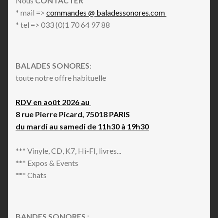
Nous
CONTACTER
* mail =>
commandes @ baladessonores.com
* tel => 033 (0)1 70 64 97 88
BALADES SONORES
:
toute notre offre habituelle
RDV en août 2026 au
8 rue Pierre Picard, 75018 PARIS
du mardi au samedi de 11h30 à 19h30
*** Vinyle, CD, K7, Hi-FI, livres...
*** Expos & Events
*** Chats
BANDES SONORES
: