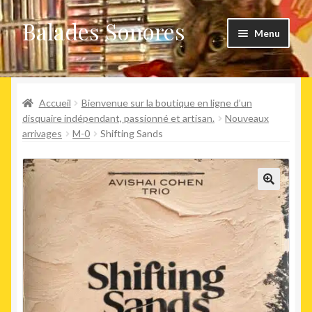
Balades Sonores
Aller
Aller
Menu
à
au
la
contenu
Boutique
navigation
Ouvrir
Accueil
Bienvenue sur la boutique en ligne d’un
Nouveaux arrivages
le
disquaire indépendant, passionné et artisan.
Nouveaux
arrivages
M-0
Shifting Sands
menu
Précommandes
enfant
Agenda
🔍