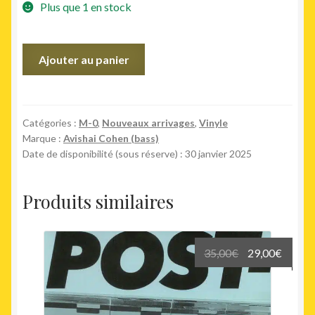
Plus que 1 en stock
quantité
Ajouter au panier
de
Shifting
Sands
Catégories :
M-0
,
Nouveaux arrivages
,
Vinyle
Marque :
Avishai Cohen (bass)
Date de disponibilité (sous réserve) : 30 janvier 2025
Produits similaires
Le
Le
35,00
€
29,00
€
prix
prix
initial
actuel
était :
est :