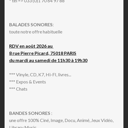
* tel => 033 (0)1 70 64 97 88
BALADES SONORES
:
toute notre offre habituelle
RDV en août 2026 au
8 rue Pierre Picard, 75018 PARIS
du mardi au samedi de 11h30 à 19h30
*** Vinyle, CD, K7, Hi-FI, livres...
*** Expos & Events
*** Chats
BANDES SONORES
:
une offre 100% Ciné, Image, Docu, Animé, Jeux Vidéo,
Library Music...