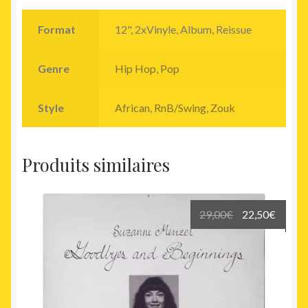
Format
12", 2xVinyle, Album, Reissue
Genre
Hip Hop
,
Pop
Style
African
,
RnB/Swing
,
Zouk
Produits similaires
Le
Le
29,00
€
22,50
€
prix
prix
initial
actuel
était :
est :
29,00€.
22,50€