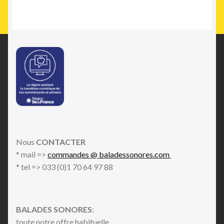
Nous
CONTACTER
* mail =>
commandes @ baladessonores.com
* tel => 033 (0)1 70 64 97 88
BALADES SONORES
:
toute notre offre habituelle