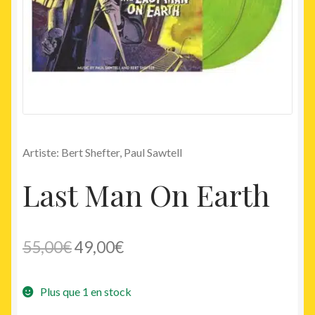
Artiste: Bert Shefter, Paul Sawtell
Last Man On Earth
Le
Le
55,00
€
49,00
€
prix
prix
Plus que 1 en stock
initial
actuel