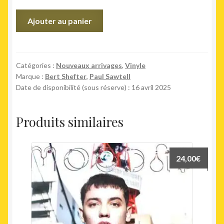
était :
est :
quantité
Ajouter au panier
55,00€.
49,00€.
de
Last
Man
On
Catégories :
Nouveaux arrivages
,
Vinyle
Marque :
Bert Shefter
,
Paul Sawtell
Earth
Date de disponibilité (sous réserve) : 16 avril 2025
Produits similaires
24,00
€