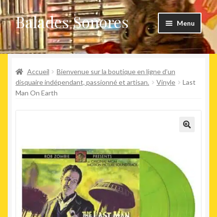
Balades Sonores
Aller
Aller
Menu
à
au
la
contenu
Boutique
navigation
Ouvrir
Accueil
Bienvenue sur la boutique en ligne d’un
Nouveaux arrivages
le
disquaire indépendant, passionné et artisan.
Vinyle
Last
Man On Earth
menu
Précommandes
enfant
Agenda
🔍