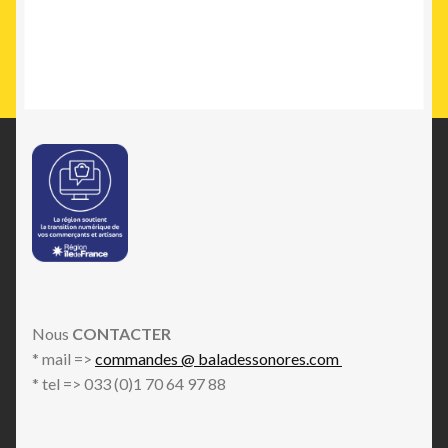
Nous
CONTACTER
* mail =>
commandes @ baladessonores.com
* tel => 033 (0)1 70 64 97 88