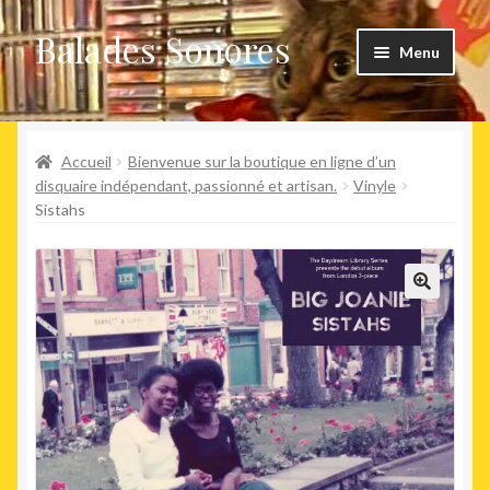
Balades Sonores
Aller
Aller
Menu
à
au
la
contenu
Boutique
navigation
Ouvrir
Accueil
Bienvenue sur la boutique en ligne d’un
Nouveaux arrivages
le
disquaire indépendant, passionné et artisan.
Vinyle
Sistahs
menu
Précommandes
enfant
Agenda
🔍