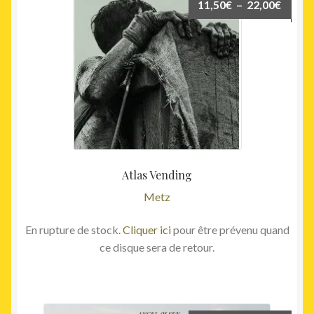
Plage
11,50
€
–
22,00
€
de
prix :
11,50
à
22,00
Atlas Vending
Metz
En rupture de stock.
Cliquer ici
pour être prévenu quand
ce disque sera de retour.
Ce
produit
a