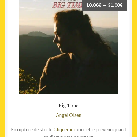
plusieurs
Plage
10,00
€
–
31,00
€
variations.
de
Les
prix :
options
10,00
peuvent
à
être
31,00
choisies
sur
la
page
du
produit
Big Time
Angel Olsen
En rupture de stock.
Cliquer ici
pour être prévenu quand
ce disque sera de retour.