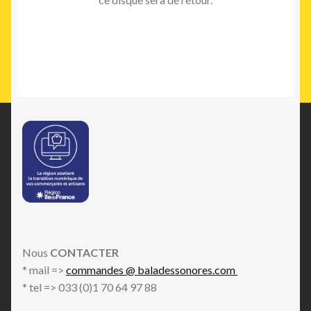
Ce
produit
a
plusieurs
variations.
Les
options
peuvent
être
choisies
sur
la
page
du
Nous
CONTACTER
produit
* mail =>
commandes @ baladessonores.com
* tel => 033 (0)1 70 64 97 88