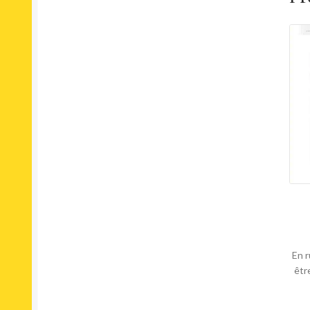
En r
êtr