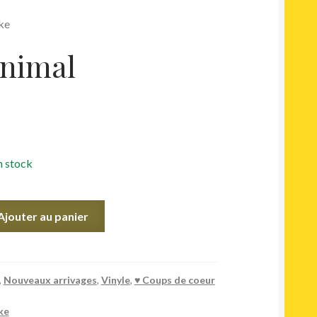
ake
nimal
n stock
Ajouter au panier
,
Nouveaux arrivages
,
Vinyle
,
♥︎ Coups de coeur
ke