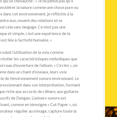
io qui se chevauche : « Je ne pense pas qu’il
considérer la nature comme une chose pure ou
x dans cet environnement, je réfléchis à la
ntre eux, nouent des relations et se
out cela sans langage. Ce n’est pas une
que et simple, c’est une expérience de la
st liée à l’activité humaine. »
roduit l’utilisation de la voix comme
évéler les caractéristiques mélodiques que
orceau d’ouverture de l’album, « Circles », où
mme dans un chant d’oiseaux, leurs voix
ie de l’environnement sonore environnant. Le
pressionnant dans son interprétation, formant
 riche aux accords de cithare, aux guitares
ussifs de Dungan. L’univers sonore est
vivant, comme en témoigne « Cut Paper », où
orateur régulier au mixage, capture toute la