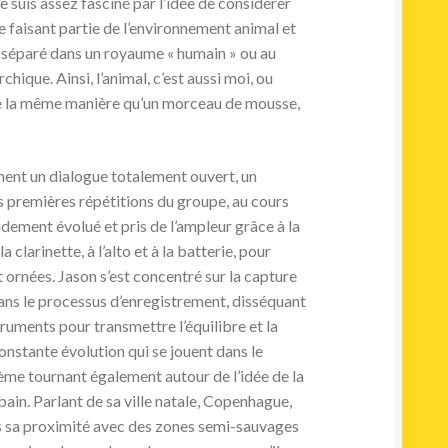
 suis assez fasciné par l’idée de considérer
faisant partie de l’environnement animal et
séparé dans un royaume « humain » ou au
ique. Ainsi, l’animal, c’est aussi moi, ou
 de la même manière qu’un morceau de mousse,
ment un dialogue totalement ouvert, un
s premières répétitions du groupe, au cours
dement évolué et pris de l’ampleur grâce à la
a clarinette, à l’alto et à la batterie, pour
 ornées. Jason s’est concentré sur la capture
ans le processus d’enregistrement, disséquant
truments pour transmettre l’équilibre et la
stante évolution qui se jouent dans le
hème tournant également autour de l’idée de la
ain. Parlant de sa ville natale, Copenhague,
is sa proximité avec des zones semi-sauvages