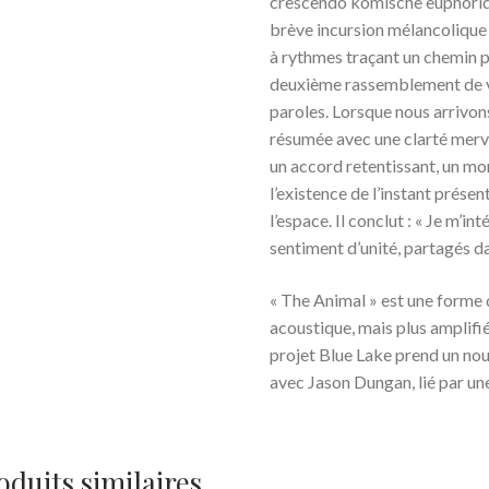
crescendo komische euphoriqu
brève incursion mélancolique 
à rythmes traçant un chemin 
deuxième rassemblement de v
paroles. Lorsque nous arrivon
résumée avec une clarté merve
un accord retentissant, un m
l’existence de l’instant présen
l’espace. Il conclut : « Je m’
sentiment d’unité, partagés d
« The Animal » est une forme
acoustique, mais plus amplifié
projet Blue Lake prend un nou
avec Jason Dungan, lié par une
oduits similaires