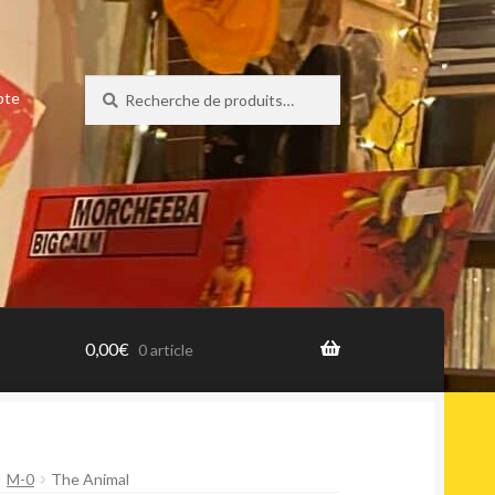
Recherche
Recherche
pte
pour :
0,00
€
0 article
M-0
The Animal