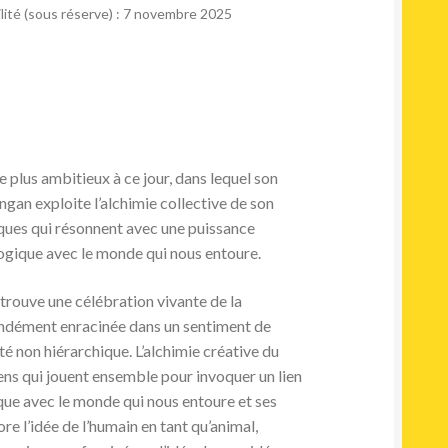
lité (sous réserve) : 7 novembre 2025
 plus ambitieux à ce jour, dans lequel son
gan exploite l’alchimie collective de son
iques qui résonnent avec une puissance
logique avec le monde qui nous entoure.
trouve une célébration vivante de la
ndément enracinée dans un sentiment de
 non hiérarchique. L’alchimie créative du
ns qui jouent ensemble pour invoquer un lien
gique avec le monde qui nous entoure et ses
re l’idée de l’humain en tant qu’animal,