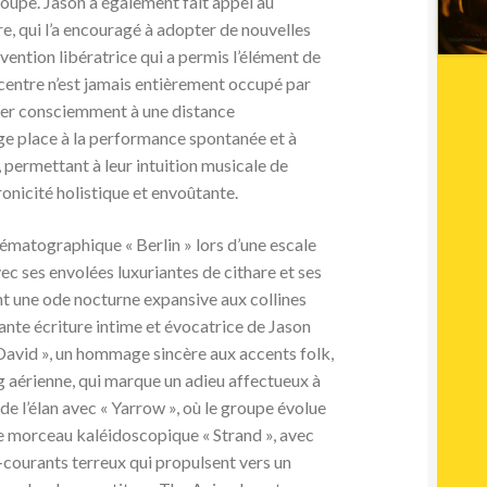
oupe. Jason a également fait appel au
, qui l’a encouragé à adopter de nouvelles
rvention libératrice qui a permis l’élément de
 centre n’est jamais entièrement occupé par
trer consciemment à une distance
rge place à la performance spontanée et à
 permettant à leur intuition musicale de
onicité holistique et envoûtante.
ématographique « Berlin » lors d’une escale
ec ses envolées luxuriantes de cithare et ses
int une ode nocturne expansive aux collines
ante écriture intime et évocatrice de Jason
David », un hommage sincère aux accents folk,
g aérienne, qui marque un adieu affectueux à
de l’élan avec « Yarrow », où le groupe évolue
e morceau kaléidoscopique « Strand », avec
s-courants terreux qui propulsent vers un