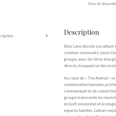
Date de disponibi
Description
ription
Blue Lake dévoile son album le
créateur visionnaire Jason Dun
groupe, avec dix titres énerg
directe, évoquant un lien éco
Au cœur de « The Animal » se 
collaboration humaine, profo
communauté et de connectivité
groupe transcende les musicie
inclusif, existentiel et écolo
espaces habités. L’album explo