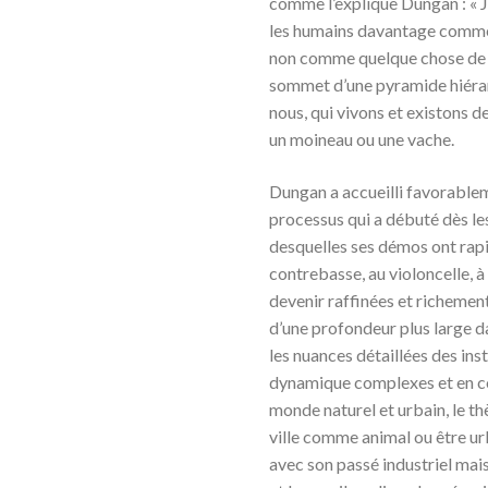
comme l’explique Dungan : « Je
les humains davantage comme 
non comme quelque chose de 
sommet d’une pyramide hiérarch
nous, qui vivons et existons
un moineau ou une vache.
Dungan a accueilli favorable
processus qui a débuté dès le
desquelles ses démos ont rapi
contrebasse, au violoncelle, à l
devenir raffinées et richement
d’une profondeur plus large d
les nuances détaillées des ins
dynamique complexes et en con
monde naturel et urbain, le t
ville comme animal ou être urb
avec son passé industriel ma