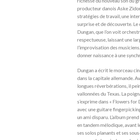
richesse du nouveau son du gr
producteur danois Aske Zidore
stratégies de travail, une inte
surprise et de découverte. Le
Dungan, que l’on voit orches
respectueuse, laissant une la
l’improvisation des musiciens,
donner naissance à une synchr
Dungan a écrit le morceau cin
dans la capitale allemande. Av
longues réverbérations, il pe
vallonnées du Texas. La poign
s’exprime dans « Flowers for 
avec une guitare fingerpickin
un ami disparu. L’album prend 
en tandem mélodique, avant l
ses solos planants et ses sou