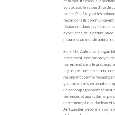
et la mer, il explique le scénar
soit possible aujourd’hui de 
isolée. En côtoyant les animau
façon dont ils communiquent e
déplacent dans la ville, mais t
expérience de la nature bucoli
nature et du monde animal qui e
Sur « The Animal », Dungan int
instrument, comme moyen de r
l’on entend dans le gracieux m
le groupe s’unit en chœur, co
résonnant comme faisant part
groupe est mis en avant et im
un accompagnement acoustique
terreuses et aux rythmes perc
nettement plus audacieux et 
Jeff Zeigler, désormais collab