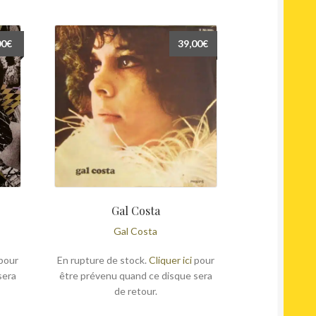
00
€
39,00
€
Gal Costa
Gal Costa
pour
En rupture de stock.
Cliquer ici
pour
sera
être prévenu quand ce disque sera
de retour.