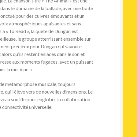
e. La chanson titre « The Animal » est une
dans le domaine de la ballade, avec une boîte
ponctué pour des cuivres émouvants et un
oix atmosphériques apaisantes et sans
s à « To Read », la quête de Dungan est
illeuse, le groupe atterrissant ensemble sur
oment précieux pour Dungan qui savoure
t alors qu’ils restent enlacés dans le son et
intéresse aux moments fugaces, avec un puissant
ans la musique. »
 de métamorphose musicale, toujours
e, qui l’élève vers de nouvelles dimensions. Le
veau souffle pour englober la collaboration
 connectivité universelle.