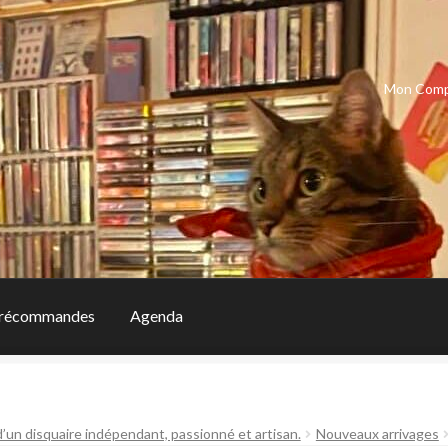
Mon Com
récommandes
Agenda
d’un disquaire indépendant, passionné et artisan.
Nouveaux arrivages