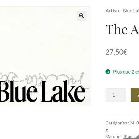
Artiste: Blue L
The A
🔍
27,50
€
Plus que 2 e
quantité
de
The
Animal
Catégories :
M-0
♥︎
Marque :
Blue La