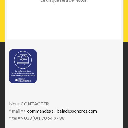
Nous
CONTACTER
* mail =>
commandes @ baladessonores.com
* tel => 033 (0)1 70 64 97 88