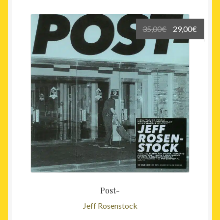
Le
Le
35,00
€
29,00
€
prix
prix
initial
actuel
était :
est :
35,00€.
29,00€
Post-
Jeff Rosenstock