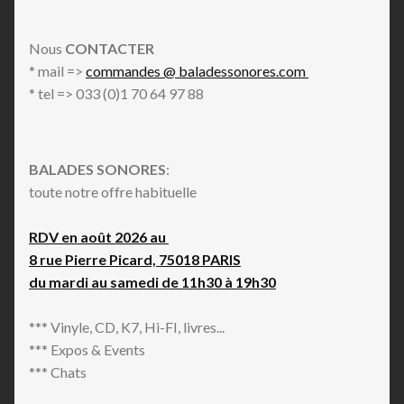
Nous
CONTACTER
* mail =>
commandes @ baladessonores.com
* tel => 033 (0)1 70 64 97 88
BALADES SONORES
:
toute notre offre habituelle
RDV en août 2026 au
8 rue Pierre Picard, 75018 PARIS
du mardi au samedi de 11h30 à 19h30
*** Vinyle, CD, K7, Hi-FI, livres...
*** Expos & Events
*** Chats