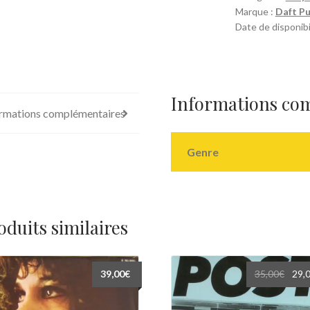
Marque :
Daft P
Date de disponibi
Informations co
rmations complémentaires
Genre
oduits similaires
Le
39,00
€
35,00
€
29,
prix
initia