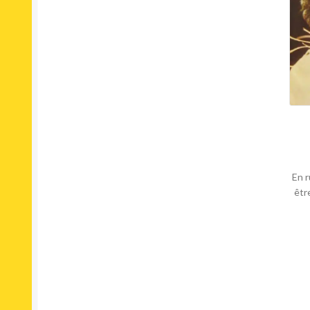
En r
êtr