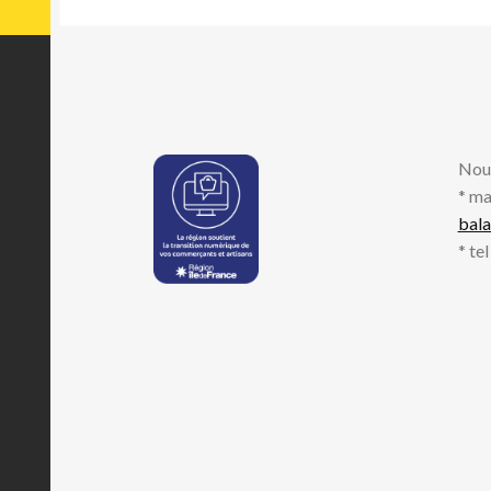
Nou
* ma
bal
* te