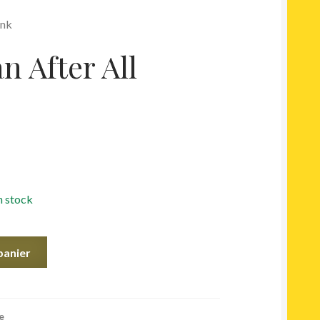
unk
 After All
n stock
panier
e