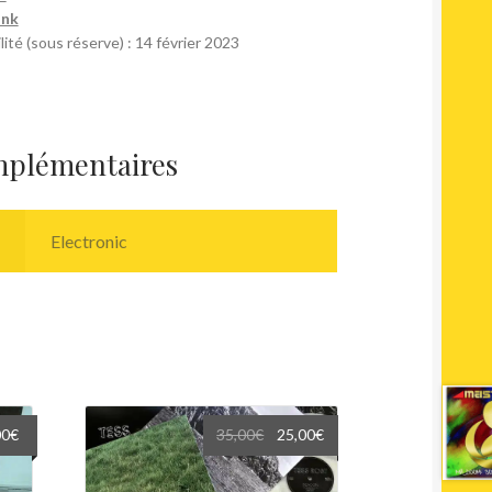
unk
lité (sous réserve) : 14 février 2023
mplémentaires
Electronic
Le
Le
Le
00
€
35,00
€
25,00
€
prix
prix
prix
l
actuel
initial
actuel