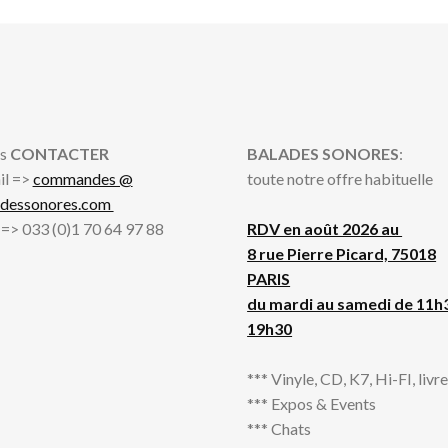
s
CONTACTER
BALADES SONORES
:
il =>
commandes @
toute notre offre habituelle
adessonores.com
l => 033 (0)1 70 64 97 88
RDV en août 2026 au
8 rue Pierre Picard, 75018
PARIS
du mardi au samedi de 11h
19h30
*** Vinyle, CD, K7, Hi-FI, livres
*** Expos & Events
*** Chats