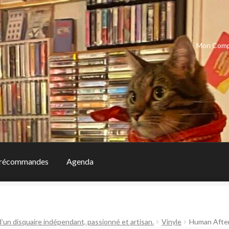
Mon Com
récommandes
Agenda
d’un disquaire indépendant, passionné et artisan.
Vinyle
Human After