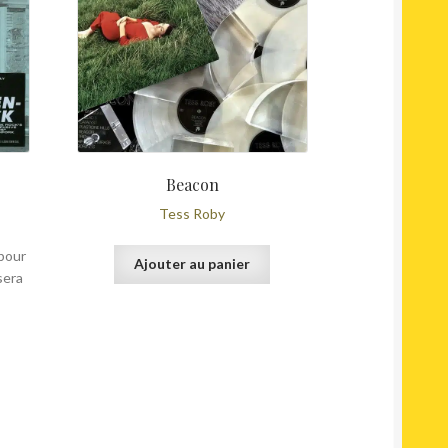
:
est :
était :
est :
€.
29,00€.
35,00€.
25,00€.
Beacon
Tess Roby
pour
Ajouter au panier
sera