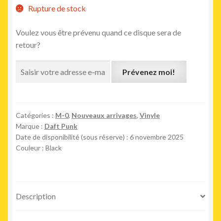
Rupture de stock
initial
actuel
était :
est :
Voulez vous être prévenu quand ce disque sera de
retour?
32,00€.
29,00€.
Prévenez moi!
Catégories :
M-0
,
Nouveaux arrivages
,
Vinyle
Marque :
Daft Punk
Date de disponibilité (sous réserve) : 6 novembre 2025
Couleur : Black
Description