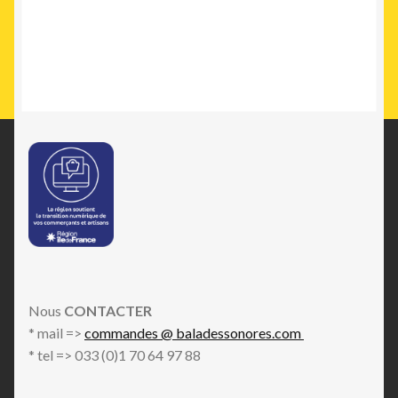
Nous
CONTACTER
* mail =>
commandes @ baladessonores.com
* tel => 033 (0)1 70 64 97 88