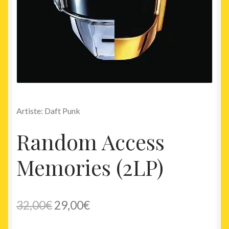
Artiste: Daft Punk
Random Access
Memories (2LP)
Le
Le
32,00
€
29,00
€
prix
prix