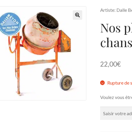
Artiste: Dalle 
Nos p
🔍
chan
22,00
€
Rupture de 
Voulez vous êtr