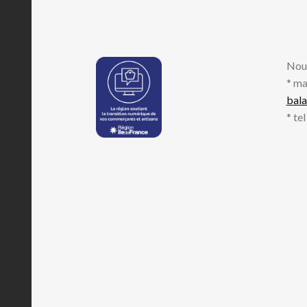
Nou
* ma
bal
* te