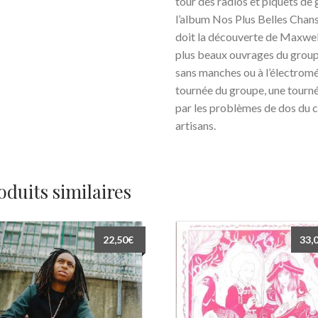
tour des radios et piquets de 
l’album Nos Plus Belles Chan
doit la découverte de Maxwell
plus beaux ouvrages du grou
sans manches ou à l’électromé
tournée du groupe, une tournée
par les problèmes de dos du c
artisans.
oduits similaires
22,50
€
33,