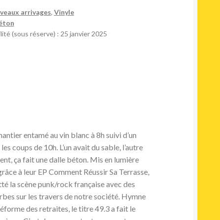
veaux arrivages
,
Vinyle
éton
lité (sous réserve) : 25 janvier 2025
hantier entamé au vin blanc à 8h suivi d’un
s coups de 10h. L’un avait du sable, l’autre
ent, ça fait une dalle béton. Mis en lumière
grâce à leur EP Comment Réussir Sa Terrasse,
atté la scène punk/rock française avec des
rbes sur les travers de notre société. Hymne
forme des retraites, le titre 49.3 a fait le