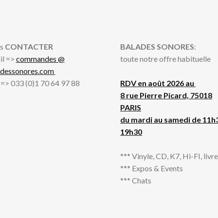
s
CONTACTER
BALADES SONORES
:
il =>
commandes @
toute notre offre habituelle
adessonores.com
l => 033 (0)1 70 64 97 88
RDV en août 2026 au
8 rue Pierre Picard, 75018
PARIS
du mardi au samedi de 11h
19h30
*** Vinyle, CD, K7, Hi-FI, livres
*** Expos & Events
*** Chats