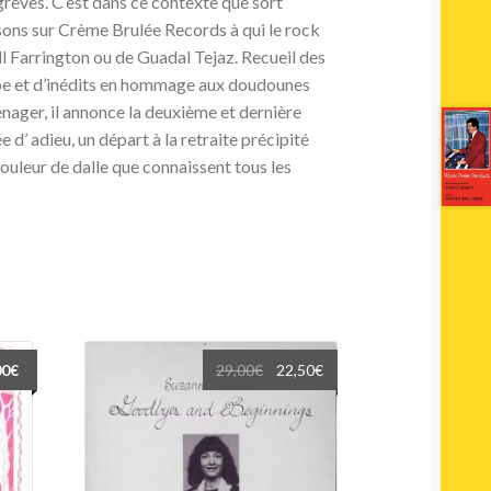
grèves. C’est dans ce contexte que sort
sons sur Crème Brulée Records à qui le rock
 Farrington ou de Guadal Tejaz. Recueil des
pe et d’inédits en hommage aux doudounes
nager, il annonce la deuxième et dernière
 d’ adieu, un départ à la retraite précipité
ouleur de dalle que connaissent tous les
Le
Le
00
€
29,00
€
22,50
€
prix
prix
initial
actuel
était :
est :
29,00€.
22,50€.