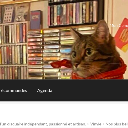
Mon Com
récommandes
Agenda
d’un disquaire indépendant, passionné et artisan.
Vinyle
Nos plus be