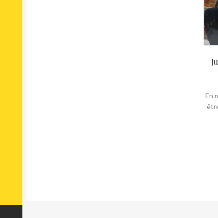
J
En r
êtr