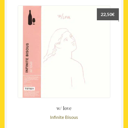
22,50
€
w/ love
Infinite Bisous