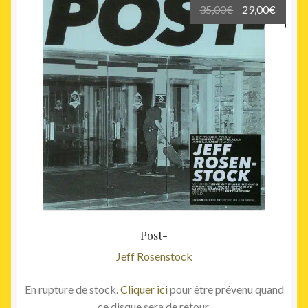
Le
Le
35,00
€
29,00
€
prix
prix
initial
actuel
était :
est :
35,00€.
29,00€
Post-
Jeff Rosenstock
En rupture de stock.
Cliquer ici
pour être prévenu quand
ce disque sera de retour.