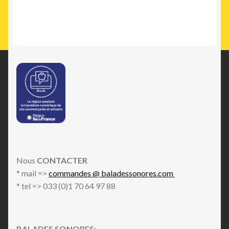
Nous
CONTACTER
* mail =>
commandes @ baladessonores.com
* tel => 033 (0)1 70 64 97 88
BALADES SONORES
: