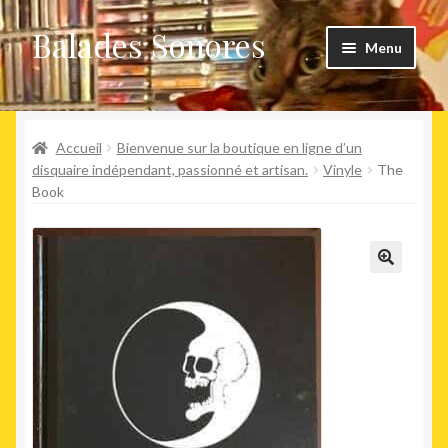
Balades Sonores
Aller
Aller
Menu
à
au
la
contenu
Boutique
navigation
Ouvrir
Accueil
Bienvenue sur la boutique en ligne d’un
Nouveaux arrivages
le
disquaire indépendant, passionné et artisan.
Vinyle
The
Book
menu
Précommandes
enfant
Agenda
🔍