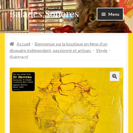
Balades Sonores
Aller
Aller
Menu
à
au
la
contenu
Boutique
navigation
Ouvrir
Accueil
Bienvenue sur la boutique en ligne d’un
Nouveaux arrivages
le
disquaire indépendant, passionné et artisan.
Vinyle
(Subtract)
menu
Précommandes
enfant
Agenda
🔍