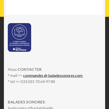
Nous
CONTACTER
* mail =>
commandes @ baladessonores.com
* tel => 033 (0)1 70 64 97 88
BALADES SONORES
:
toute notre offre habituelle