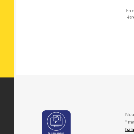
En r
êtr
Nou
* ma
bal