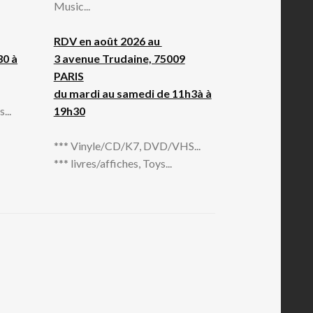
Music...
RDV en août 2026 au
30 à
3 avenue Trudaine, 75009
PARIS
du mardi au samedi de 11h3à à
...
19h30
*** Vinyle/CD/K7, DVD/VHS...
*** livres/affiches, Toys...