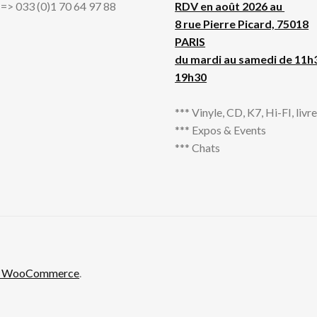
l => 033 (0)1 70 64 97 88
RDV en août 2026 au
8 rue Pierre Picard, 75018
PARIS
du mardi au samedi de 11h
19h30
*** Vinyle, CD, K7, Hi-FI, livres
*** Expos & Events
*** Chats
th WooCommerce
.