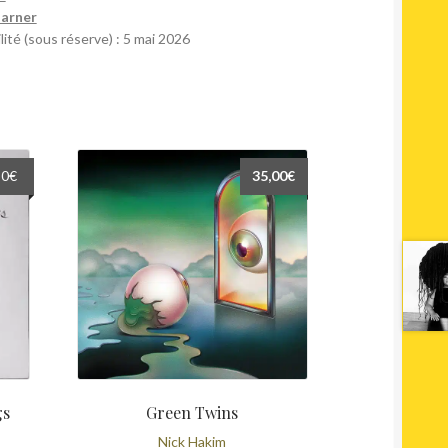
Garner
lité (sous réserve) : 5 mai 2026
Le
50
€
35,00
€
prix
l
actuel
:
est :
€.
22,50€.
gs
Green Twins
Nick Hakim