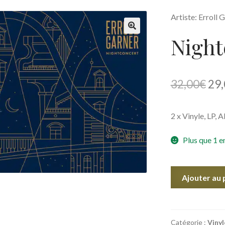
Artiste: Erroll 
Night
🔍
Le
32,00
€
29,
pri
2 x Vinyle, LP, 
init
étai
Plus que 1 e
32,
quantité
Ajouter au 
de
Nightconcert
Catégorie :
Vinyl