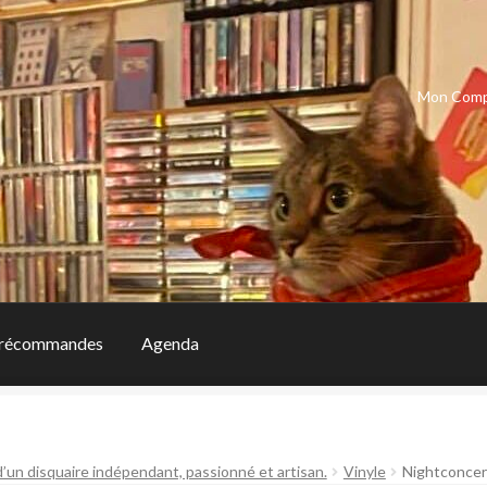
Mon Com
récommandes
Agenda
d’un disquaire indépendant, passionné et artisan.
Vinyle
Nightconcer