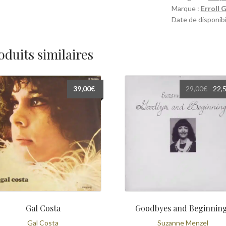
Marque :
Erroll 
Date de disponibi
oduits similaires
Le
39,00
€
29,00
€
22,
prix
initia
était 
29,00
Gal Costa
Goodbyes and Beginnin
Gal Costa
Suzanne Menzel