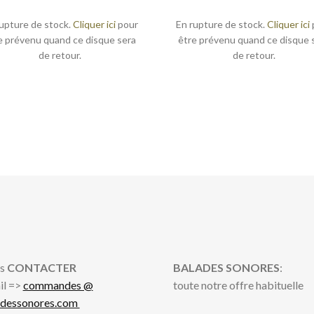
upture de stock.
Cliquer ici
pour
En rupture de stock.
Cliquer ici
e prévenu quand ce disque sera
être prévenu quand ce disque 
de retour.
de retour.
s
CONTACTER
BALADES SONORES
:
il =>
commandes @
toute notre offre habituelle
adessonores.com