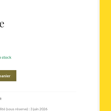
e
n stock
panier
e
ité (sous réserve) : 3 juin 2026