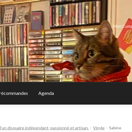
Mon Com
récommandes
Agenda
d’un disquaire indépendant, passionné et artisan.
Vinyle
Sabine