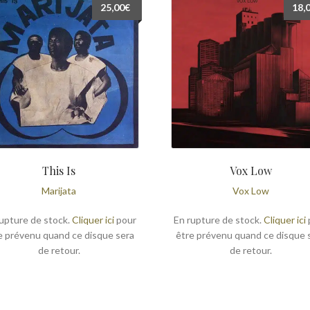
25,00
€
18,
This Is
Vox Low
Marijata
Vox Low
upture de stock.
Cliquer ici
pour
En rupture de stock.
Cliquer ici
e prévenu quand ce disque sera
être prévenu quand ce disque 
de retour.
de retour.