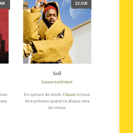
00
€
22,50
€
Soil
Serpentwithfeet
pour
En rupture de stock.
Cliquer ici
pour
sera
être prévenu quand ce disque sera
de retour.