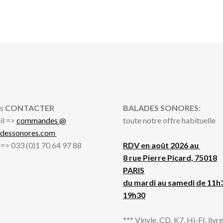
s
CONTACTER
BALADES SONORES
:
il =>
commandes @
toute notre offre habituelle
adessonores.com
l => 033 (0)1 70 64 97 88
RDV en août 2026 au
8 rue Pierre Picard, 75018
PARIS
du mardi au samedi de 11h
19h30
*** Vinyle, CD, K7, Hi-FI, livres