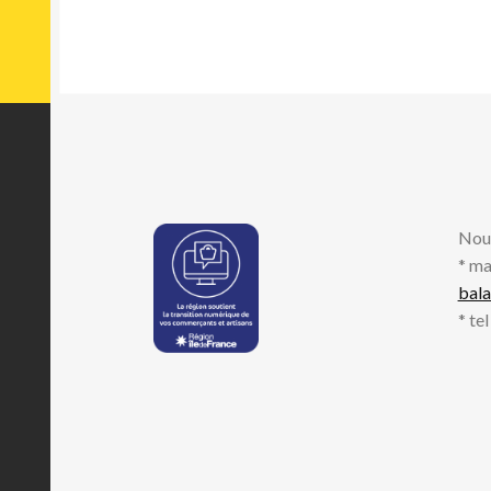
Nou
* ma
bal
* te