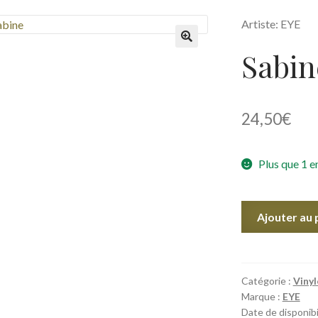
Artiste: EYE
Sabin
🔍
24,50
€
Plus que 1 e
quantité
Ajouter au 
de
Sabine
Catégorie :
Vinyl
Marque :
EYE
Date de disponibil