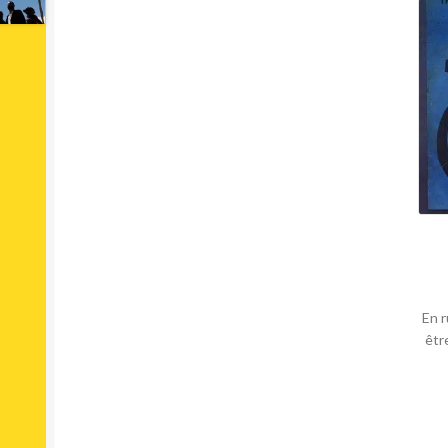
En r
êtr