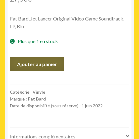
Fat Bard, Jet Lancer Original Video Game Soundtrack,
LP, Blu
Plus que 1 en stock
quantité
Ajouter au panier
de
Jet
Lancer
Original
Catégorie :
Vinyle
Marque :
Fat Bard
Video
Date de disponibilité (sous réserve) : 1 juin 2022
Game
Soundtrack
Informations complémentaires