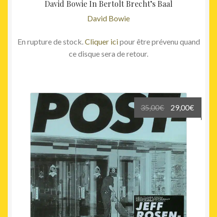
David Bowie In Bertolt Brecht’s Baal
David Bowie
En rupture de stock.
Cliquer ici
pour être prévenu quand
ce disque sera de retour.
Le
Le
35,00
€
29,00
€
prix
prix
initial
actuel
était :
est :
35,00€.
29,00€