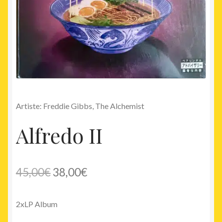
Artiste: Freddie Gibbs, The Alchemist
Alfredo II
Le
Le
45,00
€
38,00
€
prix
prix
2xLP Album
initial
actuel