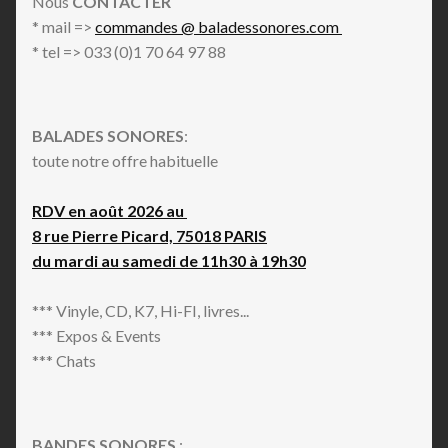
Nous
CONTACTER
* mail =>
commandes @ baladessonores.com
* tel => 033 (0)1 70 64 97 88
BALADES SONORES
:
toute notre offre habituelle
RDV en août 2026 au
8 rue Pierre Picard, 75018 PARIS
du mardi au samedi de 11h30 à 19h30
*** Vinyle, CD, K7, Hi-FI, livres...
*** Expos & Events
*** Chats
BANDES SONORES
: