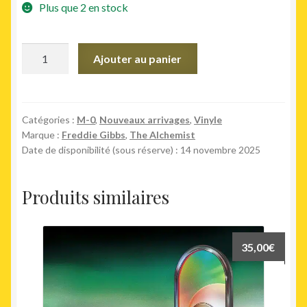
était :
est :
Plus que 2 en stock
45,00€.
38,00€.
quantité
Ajouter au panier
de
Alfredo
II
Catégories :
M-0
,
Nouveaux arrivages
,
Vinyle
Marque :
Freddie Gibbs
,
The Alchemist
Date de disponibilité (sous réserve) : 14 novembre 2025
Produits similaires
35,00
€