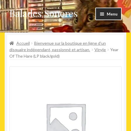
Balades Sonores
Aller
Aller
Menu
à
au
la
contenu
Boutique
navigation
Ouvrir
Accueil
Bienvenue sur la boutique en ligne d’un
Nouveaux arrivages
le
disquaire indépendant, passionné et artisan.
Vinyle
Year
Of The Hare (LP black/gold)
menu
Précommandes
enfant
Agenda