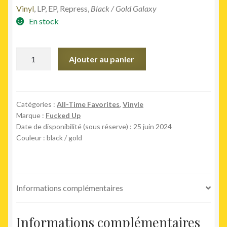
Vinyl
, LP, EP, Repress,
Black / Gold Galaxy
En stock
quantité
Ajouter au panier
de
Year
Of
The
Catégories :
All-Time Favorites
,
Vinyle
Marque :
Fucked Up
Hare
Date de disponibilité (sous réserve) : 25 juin 2024
(LP
Couleur : black / gold
black/gold)
Informations complémentaires
Informations complémentaires