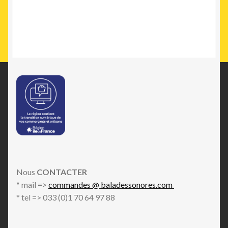
Nous
CONTACTER
* mail =>
commandes @ baladessonores.com
* tel => 033 (0)1 70 64 97 88