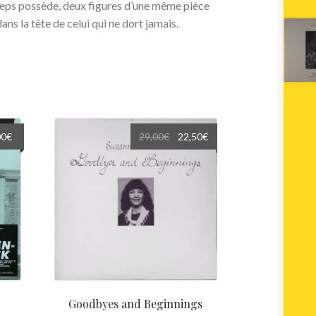
eps possède, deux figures d’une même pièce
ans la tête de celui qui ne dort jamais.
Le
Le
Le
00
€
29,00
€
22,50
€
prix
prix
prix
l
actuel
initial
actuel
:
est :
était :
est :
€.
29,00€.
29,00€.
22,50€.
Goodbyes and Beginnings