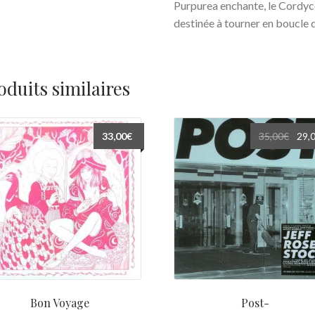
Purpurea enchante, le Cordyc
destinée à tourner en boucle d
oduits similaires
Le
33,00
€
35,00
€
29,
prix
initia
était 
35,00
Bon Voyage
Post-