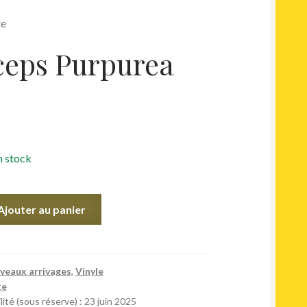
te
ceps Purpurea
n stock
Ajouter au panier
veaux arrivages
,
Vinyle
te
lité (sous réserve) : 23 juin 2025