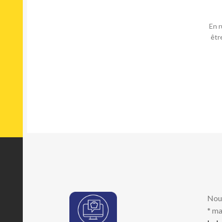
En r
êtr
Nou
* ma