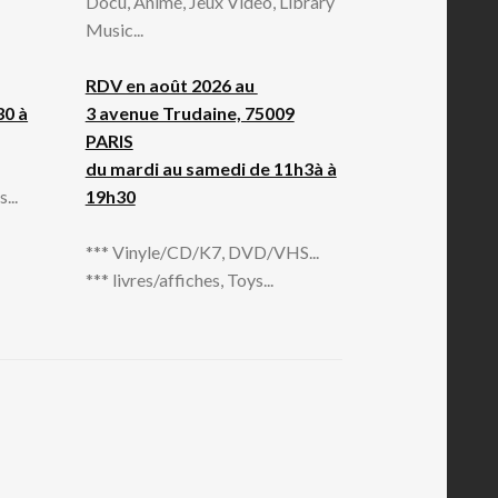
Docu, Animé, Jeux Vidéo, Library
Music...
RDV en août 2026 au
30 à
3 avenue Trudaine, 75009
PARIS
du mardi au samedi de 11h3à à
...
19h30
*** Vinyle/CD/K7, DVD/VHS...
*** livres/affiches, Toys...