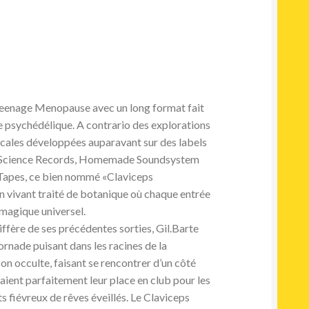
 Teenage Menopause avec un long format fait
te psychédélique. A contrario des explorations
cales développées auparavant sur des labels
g Science Records, Homemade Soundsystem
Tapes, ce bien nommé «Claviceps
n vivant traité de botanique où chaque entrée
magique universel.
iffère de ses précédentes sorties, Gil.Barte
ornade puisant dans les racines de la
son occulte, faisant se rencontrer d’un côté
aient parfaitement leur place en club pour les
 fiévreux de rêves éveillés. Le Claviceps