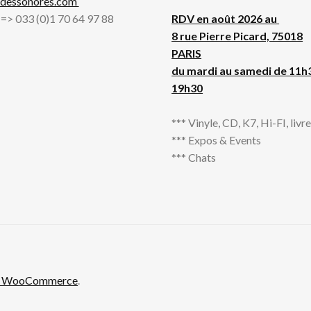
adessonores.com
l => 033 (0)1 70 64 97 88
RDV en août 2026 au
8 rue Pierre Picard, 75018
PARIS
du mardi au samedi de 11h
19h30
*** Vinyle, CD, K7, Hi-FI, livres
*** Expos & Events
*** Chats
th WooCommerce
.