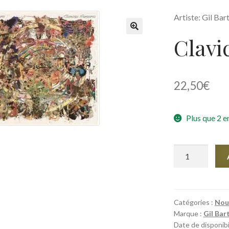
Artiste: Gil Bar
Clavi
🔍
22,50
€
Plus que 2 e
quantité
de
Claviceps
Purpurea
Catégories :
Nou
Marque :
Gil Bar
Date de disponibi