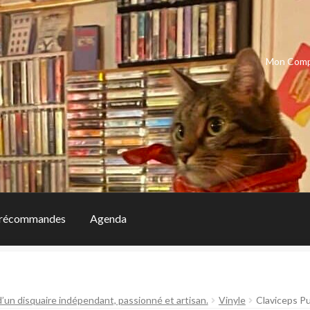
Mon Com
récommandes
Agenda
d’un disquaire indépendant, passionné et artisan.
Vinyle
Claviceps P