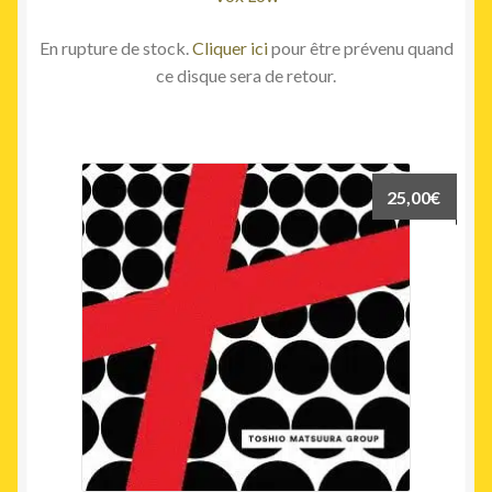
En rupture de stock.
Cliquer ici
pour être prévenu quand
ce disque sera de retour.
25,00
€