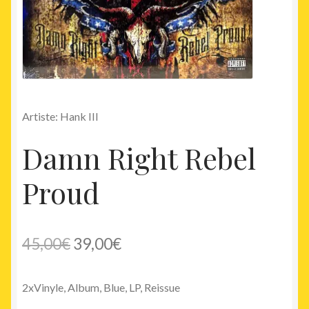
Artiste: Hank III
Damn Right Rebel
Proud
Le
Le
45,00
€
39,00
€
prix
prix
2xVinyle, Album, Blue, LP, Reissue
initial
actuel