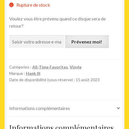
était :
est :
Rupture de stock
45,00€.
39,00€.
Voulez vous être prévenu quand ce disque sera de
retour?
Prévenez moi!
Catégories :
All-Time Favorites
,
Vinyle
Marque :
Hank III
Date de disponibilité (sous réserve) : 15 août 2023
Informations complémentaires
Informations complémentaires