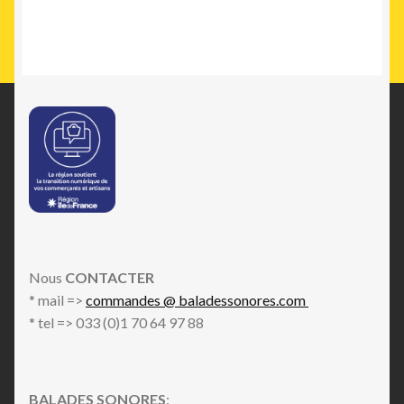
Nous
CONTACTER
* mail =>
commandes @ baladessonores.com
* tel => 033 (0)1 70 64 97 88
BALADES SONORES
: