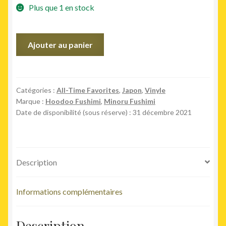
Plus que 1 en stock
quantité
Ajouter au panier
de
Thanatos
Of
Funk
Catégories :
All-Time Favorites
,
Japon
,
Vinyle
Marque :
Hoodoo Fushimi
,
Minoru Fushimi
Date de disponibilité (sous réserve) : 31 décembre 2021
Description
Informations complémentaires
Description