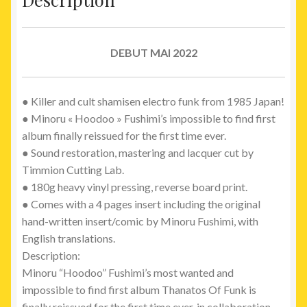
DEBUT MAI 2022
● Killer and cult shamisen electro funk from 1985 Japan!
● Minoru « Hoodoo » Fushimi’s impossible to find first
album finally reissued for the first time ever.
● Sound restoration, mastering and lacquer cut by
Timmion Cutting Lab.
● 180g heavy vinyl pressing, reverse board print.
● Comes with a 4 pages insert including the original
hand-written insert/comic by Minoru Fushimi, with
English translations.
Description:
Minoru “Hoodoo” Fushimi’s most wanted and
impossible to find first album Thanatos Of Funk is
finally reissued for the first time ever, in collaboration