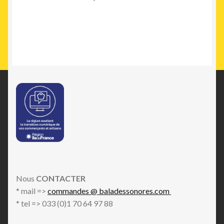
Nous
CONTACTER
* mail =>
commandes @ baladessonores.com
* tel => 033 (0)1 70 64 97 88