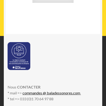
Nous
CONTACTER
* mail =>
commandes @ baladessonores.com
* tel => 033 (0)1 70 64 97 88