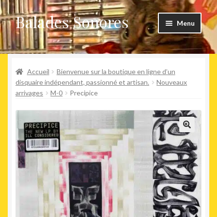
Balades Sonores
Aller
Aller
Menu
à
au
la
contenu
Boutique
navigation
Ouvrir
Accueil
Bienvenue sur la boutique en ligne d’un
Nouveaux arrivages
le
disquaire indépendant, passionné et artisan.
Nouveaux
arrivages
M-0
Precipice
menu
Précommandes
enfant
Agenda
🔍