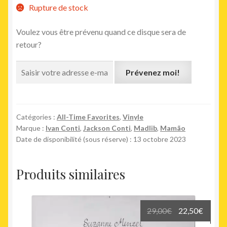
Rupture de stock
Voulez vous être prévenu quand ce disque sera de
retour?
Prévenez moi!
Catégories :
All-Time Favorites
,
Vinyle
Marque :
Ivan Conti
,
Jackson Conti
,
Madlib
,
Mamão
Date de disponibilité (sous réserve) : 13 octobre 2023
Produits similaires
Le
Le
29,00
€
22,50
€
prix
prix