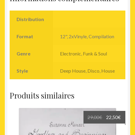
Distribution
Format
12", 2xVinyle, Compilation
Genre
Electronic
,
Funk & Soul
Style
Deep House
,
Disco
,
House
Produits similaires
Le
Le
29,00
€
22,50
€
prix
prix
initial
actuel