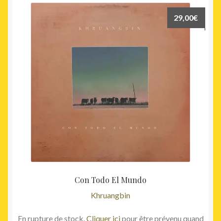
29,00
€
Con Todo El Mundo
Khruangbin
En rupture de stock.
Cliquer ici
pour être prévenu quand