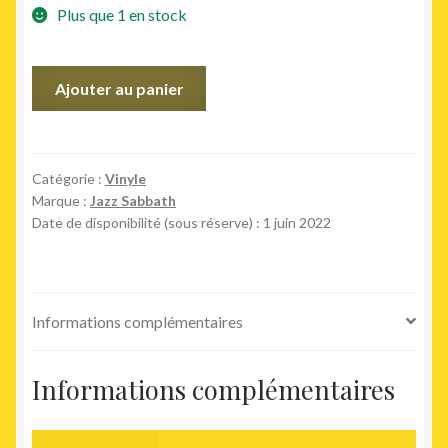
Plus que 1 en stock
quantité
Ajouter au panier
de
Vol.
2
(RSD
Catégorie :
Vinyle
Marque :
Jazz Sabbath
Edition)
Date de disponibilité (sous réserve) : 1 juin 2022
Informations complémentaires
Informations complémentaires