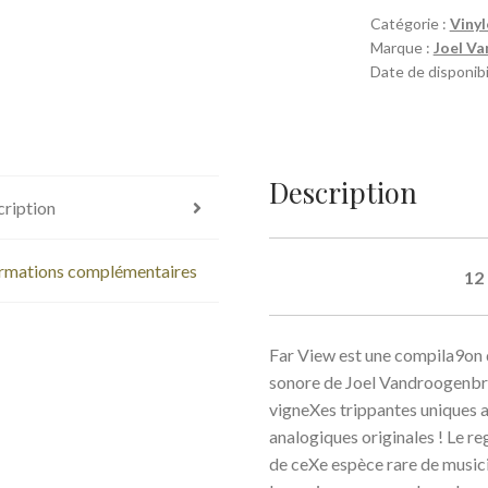
Catégorie :
Vinyl
Marque :
Joel V
Date de disponibil
Description
ription
rmations complémentaires
12
Far View est une compila9on d
sonore de Joel Vandroogenbro
vigneXes trippantes uniques 
analogiques originales ! Le 
de ceXe espèce rare de musici