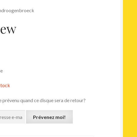
Vandroogenbroeck
iew
le
stock
e prévenu quand ce disque sera de retour?
Prévenez moi!