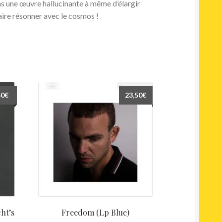
ns une œuvre hallucinante à même d’élargir
aire résonner avec le cosmos !
50
€
23,50
€
ht’s
Freedom (Lp Blue)