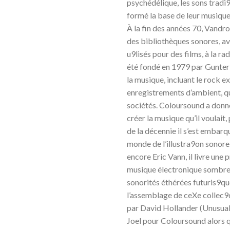
psychédélique, les sons tradi9
formé la base de leur musiqu
À la fin des années 70, Van
des bibliothèques sonores, a
u9lisés pour des films, à la ra
été fondé en 1979 par Gunter G
la musique, incluant le rock e
enregistrements d’ambient, qui
sociétés. Coloursound a donn
créer la musique qu’il voulait,
de la décennie il s’est embar
monde de l’illustra9on sonor
encore Eric Vann, il livre une
musique électronique sombre 
sonorités éthérées futuris9q
l’assemblage de ceXe collec
par David Hollander (Unusual
Joel pour Coloursound alors qu