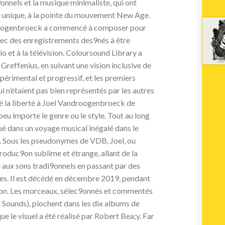
onnels et la musique minimaliste, qui ont
e unique, à la pointe du mouvement New Age.
droogenbroeck a commencé à composer pour
vec des enregistrements des9nés à être
dio et à la télévision. Coloursound Library a
reffenius, en suivant une vision inclusive de
xpérimental et progressif, et les premiers
 n’étaient pas bien représentés par les autres
é la liberté à Joel Vandroogenbroeck de
 peu importe le genre ou le style. Tout au long
qué dans un voyage musical inégalé dans le
e. Sous les pseudonymes de VDB, Joel, ou
 produc9on sublime et étrange, allant de la
aux sons tradi9onnels en passant par des
ues. Il est décédé en décembre 2019, pendant
9on. Les morceaux, sélec9onnés et commentés
 Sounds), piochent dans les dix albums de
e le visuel a été réalisé par Robert Bea;y. Far