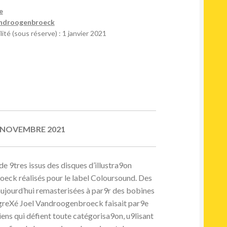
e
androogenbroeck
ité (sous réserve) : 1 janvier 2021
 NOVEMBRE 2021
e 9tres issus des disques d’illustra9on
eck réalisés pour le label Coloursound. Des
aujourd’hui remasterisées à par9r des bobines
regreXé Joel Vandroogenbroeck faisait par9e
ens qui défient toute catégorisa9on, u9lisant