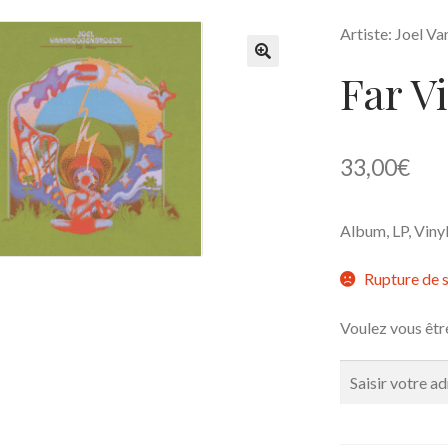
Artiste: Joel 
Far V
🔍
33,00
€
Album, LP, Viny
Rupture de 
Voulez vous êtr