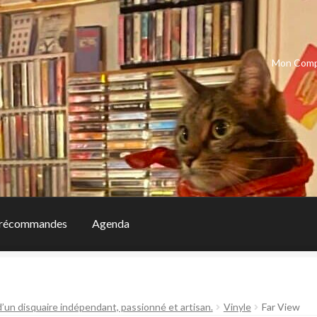
Mon Com
récommandes
Agenda
d’un disquaire indépendant, passionné et artisan.
Vinyle
Far View