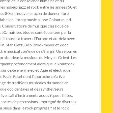
confins de la conscience humaine et du
es milieux jazz et rock entre les années 50 et
ées 80 une nouvelle façon de donner libre
e label de library music suisse Coloursound.
au Conservatoire de musique classique de
 50, mais ses études sont écourtées par la
 il tourne à travers l’Europe et au-delà avec
in, Stan Getz, Bob Brookmeyer et Zoot
ctre musical con9nue de s’élargir. Un séjour en
n profondeur la musique du Moyen-Orient. Les
arquent profondément alors que le krautrock
sur ceXe énergie éclec9que et électrique,
 Brain9cket dont l’approche créa9ve
lange de tradi9ons musicales du monde en
que occidentales et des synthé9seurs
éventail d’instruments acous9ques : flûtes,
es sortes de percussions. Imprégné de diverses
 puisé dans le rock progressif et le rock