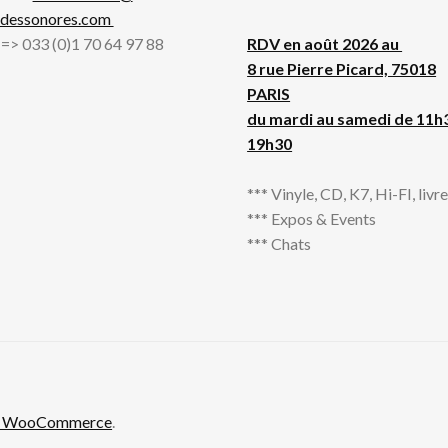
adessonores.com
l => 033 (0)1 70 64 97 88
RDV en août 2026 au
8 rue Pierre Picard, 75018
PARIS
du mardi au samedi de 11h
19h30
*** Vinyle, CD, K7, Hi-FI, livres
*** Expos & Events
*** Chats
th WooCommerce
.