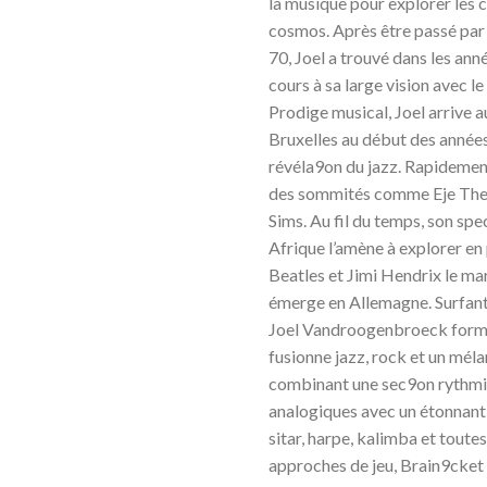
la musique pour explorer les 
cosmos. Après être passé par l
70, Joel a trouvé dans les ann
cours à sa large vision avec l
Prodige musical, Joel arrive 
Bruxelles au début des années
révéla9on du jazz. Rapidement,
des sommités comme Eje Thel
Sims. Au fil du temps, son spe
Afrique l’amène à explorer e
Beatles et Jimi Hendrix le m
émerge en Allemagne. Surfant 
Joel Vandroogenbroeck forme
fusionne jazz, rock et un mé
combinant une sec9on rythmi
analogiques avec un étonnant 
sitar, harpe, kalimba et tout
approches de jeu, Brain9cket a